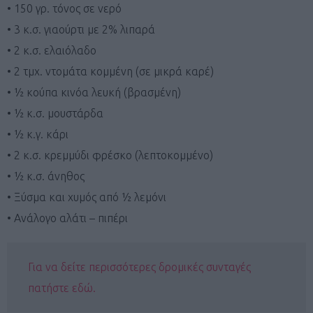
• 150 γρ. τόνος σε νερό
• 3 κ.σ. γιαούρτι με 2% λιπαρά
• 2 κ.σ. ελαιόλαδο
• 2 τμχ. ντομάτα κομμένη (σε μικρά καρέ)
• ½ κούπα κινόα λευκή (βρασμένη)
• ½ κ.σ. μουστάρδα
• ½ κ.γ. κάρι
• 2 κ.σ. κρεμμύδι φρέσκο (λεπτοκομμένο)
• ½ κ.σ. άνηθος
• Ξύσμα και χυμός από ½ λεμόνι
• Ανάλογο αλάτι – πιπέρι
Για να δείτε περισσότερες δρομικές συνταγές
πατήστε εδώ.