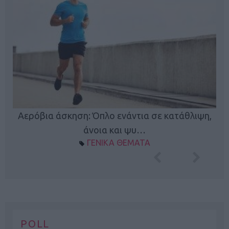
Κ
Αερόβια άσκηση: Όπλο ενάντια σε κατάθλιψη,
φή
άνοια και ψυ…
ΓΕΝΙΚΑ ΘΕΜΑΤΑ
POLL