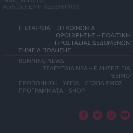
Νίκος Πολιάς Ε.Ε.
Αριθμός Γ.Ε.ΜΗ: 122559601000
Η ΕΤΑΙΡΕΙΑ
ΕΠΙΚΟΙΝΩΝΙΑ
ΟΡΟΙ ΧΡΗΣΗΣ – ΠΟΛΙΤΙΚΗ
ΠΡΟΣΤΑΣΙΑΣ ΔΕΔΟΜΕΝΩΝ
ΣΗΜΕΙΑ ΠΩΛΗΣΗΣ
RUNNING NEWS
ΤΕΛΕΥΤΑΙΑ ΝΕΑ – ΕΙΔΗΣΕΙΣ ΓΙΑ
ΤΡΕΞΙΜΟ
ΠΡΟΠΟΝΗΣΗ
ΥΓΕΙΑ
ΕΞΟΠΛΙΣΜΟΣ
ΠΡΟΓΡΑΜΜΑΤΑ
SHOP
facebook
twitter
instagram
yout