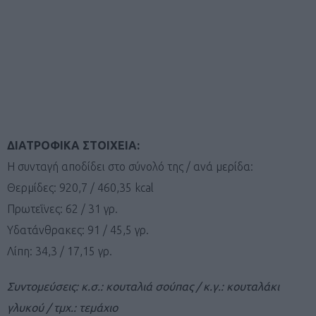
ΔΙΑΤΡΟΦΙΚΑ ΣΤΟΙΧΕΙΑ:
Η συνταγή αποδίδει στο σύνολό της / ανά μερίδα:
Θερμίδες: 920,7 / 460,35 kcal
Πρωτεΐνες: 62 / 31 γρ.
Υδατάνθρακες: 91 / 45,5 γρ.
Λίπη: 34,3 / 17,15 γρ.
Συντομεύσεις: κ.σ.: κουταλιά σούπας / κ.γ.: κουταλάκι
γλυκού / τμχ.: τεμάχιο