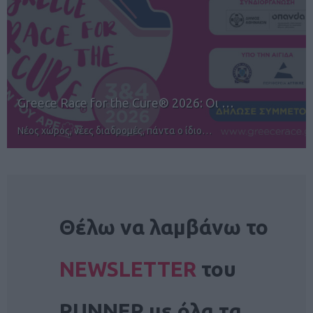
12ος TUI Rhodes Marathon: Άνοιγμα ε…
Αγώνες για όλους στην Ρόδο
NEWSLETTER
Θέλω να λαμβάνω το
NEWSLETTER
του
RUNNER με όλα τα