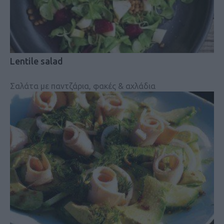
Lentile salad
Σαλάτα με παντζάρια, φακές & αχλάδια