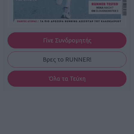
Γίνε Συνδρομητής
Βρες το RUNNER!
Όλα τα Τεύχη