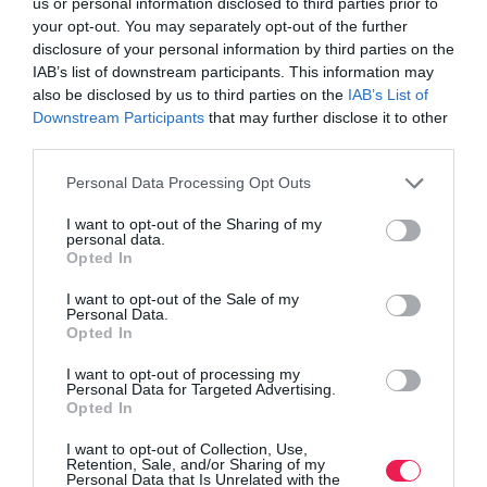
us or personal information disclosed to third parties prior to
Τι είναι, πώς υπολογίζεται και γιατί μπορεί να αλλάξει τα
your opt-out. You may separately opt-out of the further
δεδομένα στις προπονήσεις σας!
disclosure of your personal information by third parties on the
IAB’s list of downstream participants. This information may
also be disclosed by us to third parties on the
IAB’s List of
Downstream Participants
that may further disclose it to other
third parties.
Personal Data Processing Opt Outs
I want to opt-out of the Sharing of my
personal data.
Opted In
I want to opt-out of the Sale of my
Personal Data.
Opted In
I want to opt-out of processing my
Personal Data for Targeted Advertising.
Opted In
I want to opt-out of Collection, Use,
Το promo video του 8ου Νάουσα Βέρμιο Trail
Retention, Sale, and/or Sharing of my
Personal Data that Is Unrelated with the