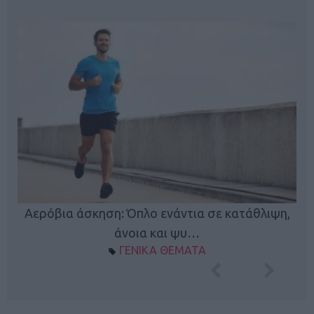
Κ
Αερόβια άσκηση: Όπλο ενάντια σε κατάθλιψη,
φή
άνοια και ψυ…
ΓΕΝΙΚΑ ΘΕΜΑΤΑ