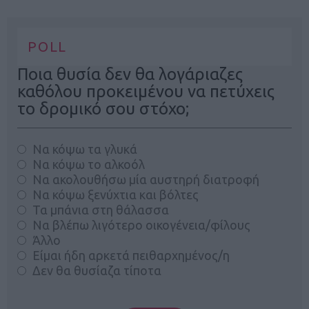
POLL
Ποια θυσία δεν θα λογάριαζες
καθόλου προκειμένου να πετύχεις
το δρομικό σου στόχο;
Να κόψω τα γλυκά
Να κόψω το αλκοόλ
Να ακολουθήσω μία αυστηρή διατροφή
Να κόψω ξενύχτια και βόλτες
Τα μπάνια στη θάλασσα
Να βλέπω λιγότερο οικογένεια/φίλους
Άλλο
Είμαι ήδη αρκετά πειθαρχημένος/η
Δεν θα θυσίαζα τίποτα