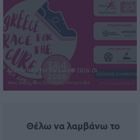
12ος TUI Rhodes Marathon: Άνοιγμα ε…
Αγώνες για όλους στην Ρόδο
NEWSLETTER
Θέλω να λαμβάνω το