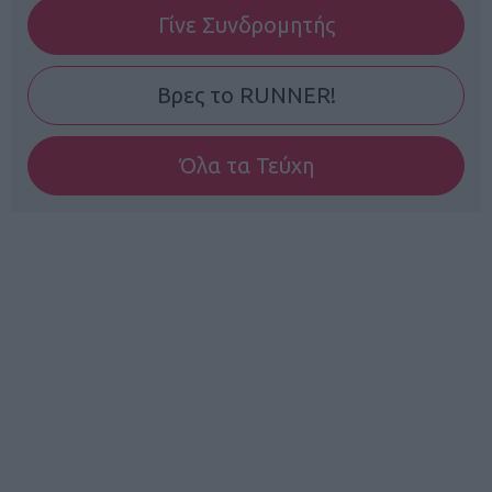
Γίνε Συνδρομητής
Βρες το RUNNER!
Όλα τα Τεύχη