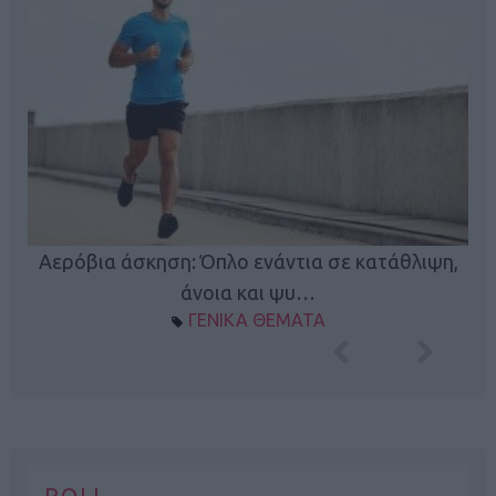
Κ
Αερόβια άσκηση: Όπλο ενάντια σε κατάθλιψη,
φή
άνοια και ψυ…
ΓΕΝΙΚΑ ΘΕΜΑΤΑ
POLL