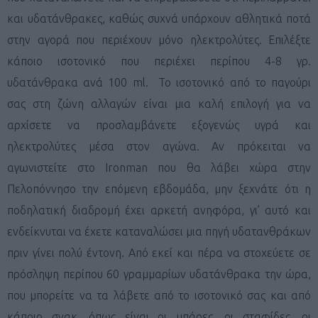
και υδατάνθρακες, καθώς συχνά υπάρχουν αθλητικά ποτά
στην αγορά που περιέχουν μόνο ηλεκτρολύτες. Επιλέξτε
κάποιο ισοτονικό που περιέχει περίπου 4-8 γρ.
υδατάνθρακα ανά 100
ml
. Το ισοτονικό από το παγούρι
σας στη ζώνη αλλαγών είναι μια καλή επιλογή για να
αρχίσετε να προσλαμβάνετε εξογενώς υγρά και
ηλεκτρολύτες μέσα στον αγώνα. Αν πρόκειται να
αγωνιστείτε στο
Ironman
που θα λάβει χώρα στην
Πελοπόννησο την επόμενη εβδομάδα, μην ξεχνάτε ότι η
ποδηλατική διαδρομή έχει αρκετή ανηφόρα, γι’ αυτό και
ενδείκνυται να έχετε καταναλώσει μια πηγή υδατανθράκων
πριν γίνει πολύ έντονη. Από εκεί και πέρα να στοχεύετε σε
πρόσληψη περίπου 60 γραμμαρίων υδατάνθρακα την ώρα,
που μπορείτε να τα λάβετε από το ισοτονικό σας και από
κάποιο σνακ, όπως είναι οι μπάρες, οι σταφίδες, οι