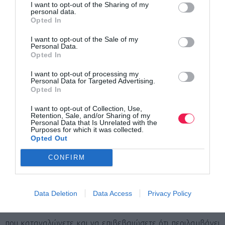
I want to opt-out of the Sharing of my
personal data.
λεπτά πριν την εκκίνηση και μόνο αν το έχετε δοκιμάσει
Opted In
πολλές φορές κατά την προπονητική περίοδο. Το
I want to opt-out of the Sale of my
προαγωνιστικό στρες μπορεί να προκαλέσει ήπια δυσπεψία
Personal Data.
Opted In
ή γαστροοισοφαγική παλινδρόμηση σε όσους έχουν
ευαίσθητο στομάχι, γι’ αυτό και ενδείκνυται να έχετε
I want to opt-out of processing my
Personal Data for Targeted Advertising.
δοκιμάσει αυτή την πρακτική αρκετές φορές πριν την
Opted In
εφαρμόσετε.
I want to opt-out of Collection, Use,
Retention, Sale, and/or Sharing of my
Βγαίνοντας από το κολύμπι δεν είναι απαραίτητο να
Personal Data that Is Unrelated with the
Purposes for which it was collected.
καταναλώσετε ακόμα κάποιο σνακ. Είναι επιλογή σας αν
Opted Out
θα το καταναλώσετε πάνω στο ποδήλατο ή στη ζώνη
CONFIRM
αλλαγών πριν ξεκινήσει το ποδηλατικό μέρος. Καλό είναι σε
κάθε περίπτωση τουλάχιστον το ένα από τα δυο παγούρια
σας να είναι γεμισμένο με ισοτονικό ποτό με υδατάνθρακες.
Data Deletion
Data Access
Privacy Policy
Είναι σημαντικό να διαβάσετε την ετικέτα του ισοτονικού
που καταναλώνετε και να επιβεβαιώσετε ότι περιλαμβάνει