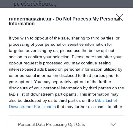
με υδατάνθρακες
Μαζί με το πρωινό είναι σημαντικό να καταναλώσετε
runnermagazine.gr -
Do Not Process My Personal
Information
τουλάχιστον 350-500
ml
υγρών (5-7
ml
/
Kg
σωματικού
βάρους). Τα υγρά μπορεί να προέρχονται από ισοτονικό ή
If you wish to opt-out of the sale, sharing to third parties, or
processing of your personal or sensitive information for
νερό ή σουρωμένο χυμό φρούτου. Το χρώμα των ούρων
targeted advertising by us, please use the below opt-out
αποτελεί ένα εξαιρετικό δείκτη της κατάστασης υδάτωσης,
section to confirm your selection. Please note that after your
γι’ αυτό και είναι σημαντικό να το παρατηρείτε τόσο κατά
opt-out request is processed you may continue seeing
interest-based ads based on personal information utilized by
την προπονητική περίοδο, όσο και πριν τον αγώνα. Αν δεν
us or personal information disclosed to third parties prior to
είναι διαφανές το χρώμα, καλό είναι να συνεχίσετε την
your opt-out. You may separately opt-out of the further
disclosure of your personal information by third parties on the
κατανάλωση υγρών πίνοντας περίπου 3-5
ml
/
Kg
IAB’s list of downstream participants. This information may
σωματικού βάρους, δηλαδή περίπου 250 – 350
ml
υγρά 2
also be disclosed by us to third parties on the
IAB’s List of
Downstream Participants
that may further disclose it to other
ώρες πριν τον αγώνα.
third parties.
Το τελευταίο προαγωνιστικό σνακ
μπορεί και να είναι
Personal Data Processing Opt Outs
ένα
gel
υδατανθράκων και ηλεκτρολυτών ακόμα και 30-60