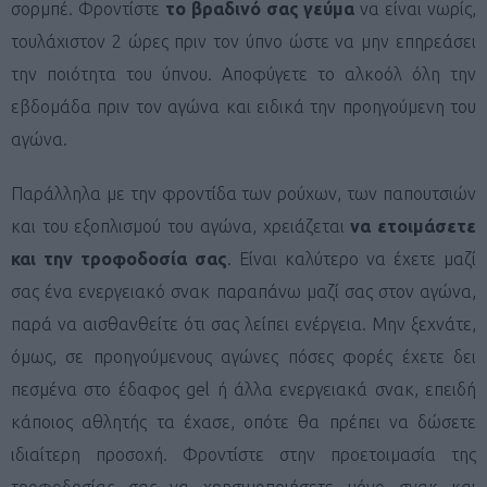
σορμπέ. Φροντίστε
το βραδινό σας γεύμα
να είναι νωρίς,
τουλάχιστον 2 ώρες πριν τον ύπνο ώστε να μην επηρεάσει
την ποιότητα του ύπνου. Αποφύγετε το αλκοόλ όλη την
εβδομάδα πριν τον αγώνα και ειδικά την προηγούμενη του
αγώνα.
Παράλληλα με την φροντίδα των ρούχων, των παπουτσιών
και του εξοπλισμού του αγώνα, χρειάζεται
να ετοιμάσετε
και την τροφοδοσία σας
. Είναι καλύτερο να έχετε μαζί
σας ένα ενεργειακό σνακ παραπάνω μαζί σας στον αγώνα,
παρά να αισθανθείτε ότι σας λείπει ενέργεια. Μην ξεχνάτε,
όμως, σε προηγούμενους αγώνες πόσες φορές έχετε δει
πεσμένα στο έδαφος
gel
ή άλλα ενεργειακά σνακ, επειδή
κάποιος αθλητής τα έχασε, οπότε θα πρέπει να δώσετε
ιδιαίτερη προσοχή. Φροντίστε στην προετοιμασία της
τροφοδοσίας σας να χρησιμοποιήσετε μόνο σνακ και