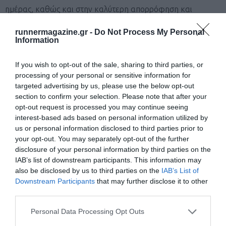
ημέρας, καθώς και στην καλύτερη απορρόφηση και
αφομοίωση των θρεπτικών συστατικών. Επίσης, η συχνή
runnermagazine.gr -
Do Not Process My Personal
πρόσληψη ισορροπημένων γευμάτων προλαμβάνει την
Information
εξάντληση των αποθεμάτων ενέργειας κατά την άσκηση
If you wish to opt-out of the sale, sharing to third parties, or
και συμβάλλει στη βέλτιστη αναπλήρωσή τους. Σε αυτό το
processing of your personal or sensitive information for
σημείο είναι σημαντικό να τονιστεί και η σημασία της
targeted advertising by us, please use the below opt-out
section to confirm your selection. Please note that after your
σταθερής κατανάλωσης υγρών κατά τη διάρκεια της
opt-out request is processed you may continue seeing
ημέρας, για την επίτευξη σωστής υδάτωσης ακόμα και κατά
interest-based ads based on personal information utilized by
us or personal information disclosed to third parties prior to
τους χειμερινούς μήνες, όπου ενώ δεν είναι συνηθισμένη η
your opt-out. You may separately opt-out of the further
παρουσία αφυδάτωσης στους ασκούμενους, παρόλα αυτά
disclosure of your personal information by third parties on the
IAB’s list of downstream participants. This information may
μπορεί να παρατηρηθεί σε κρύο και ξηρό περιβάλλον
also be disclosed by us to third parties on the
IAB’s List of
καθώς και λόγω έντονης εφίδρωσης.
Downstream Participants
that may further disclose it to other
third parties.
Μάθετε πρώτοι όλα τα νέα για το τρέξιμο στην Ελλάδα
Personal Data Processing Opt Outs
και τον κόσμο στο
GoogleNews του Runnermagazine
.