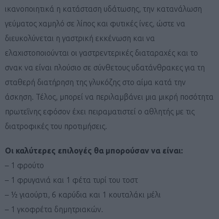
ικανοποιητικά η κατάσταση υδάτωσης, την κατανάλωση
γεύματος χαμηλό σε λίπος και φυτικές ίνες, ώστε να
διευκολύνεται η γαστρική εκκένωση και να
ελαχιστοποιούνται οι γαστρεντερικές διαταραχές και το
σνακ να είναι πλούσιο σε σύνθετους υδατάνθρακες για τη
σταθερή διατήρηση της γλυκόζης στο αίμα κατά την
άσκηση. Τέλος, μπορεί να περιλαμβάνει μια μικρή ποσότητα
πρωτεΐνης εφόσον έχει πειραματιστεί ο αθλητής με τις
διατροφικές του προτιμήσεις.
Οι καλύτερες επιλογές θα μπορούσαν να είναι:
– 1 φρούτο
– 1 φρυγανιά και 1 φέτα τυρί του τοστ
– ½ γιαούρτι, 6 καρύδια και 1 κουταλάκι μέλι
– 1 γκοφρέτα δημητριακών.