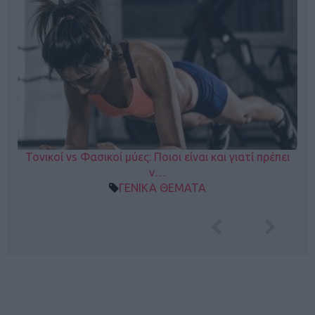
Τονικοί vs Φασικοί μύες: Ποιοι είναι και γιατί πρέπει
ν…
ΓΕΝΙΚΑ ΘΕΜΑΤΑ