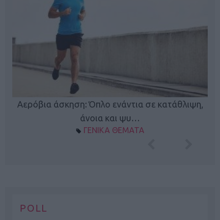
Κ
Αερόβια άσκηση: Όπλο ενάντια σε κατάθλιψη,
φή
άνοια και ψυ…
ΓΕΝΙΚΑ ΘΕΜΑΤΑ
POLL