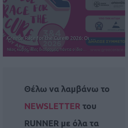
12ος TUI Rhodes Marathon: Άνοιγμα ε…
Αγώνες για όλους στην Ρόδο
NEWSLETTER
Θέλω να λαμβάνω το
NEWSLETTER
του
RUNNER με όλα τα