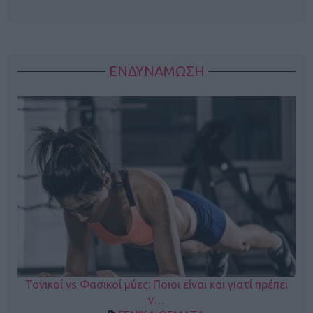
ΕΝΔΥΝΑΜΩΣΗ
Τονικοί vs Φασικοί μύες: Ποιοι είναι και γιατί πρέπει
ν…