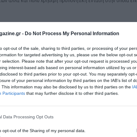
ων αλλά και πολύ χρήσιμη προπονητική ένταση στην οποία επι
azine.gr -
Do Not Process My Personal Information
εις αντικαθιστώντας μία από τις διαλειμματικές στο εβδομαδι
to opt-out of the sale, sharing to third parties, or processing of your per
(30’’-30’’) εκτελώντας εκείνο τον αριθμό των επαναλήψεων πο
formation for targeted advertising by us, please use the below opt-out s
r selection. Please note that after your opt-out request is processed y
στε τον αριθμό τους ή προχωρήστε με τις επόμενες προπονήσει
eing interest-based ads based on personal information utilized by us or
disclosed to third parties prior to your opt-out. You may separately opt-
losure of your personal information by third parties on the IAB’s list of
. This information may also be disclosed by us to third parties on the
IA
Participants
that may further disclose it to other third parties.
l Data Processing Opt Outs
o opt-out of the Sharing of my personal data.