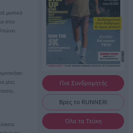
ρά μυστικά
μο στην
λτιώνει
σιμοποιήσει
ια μίας
Γίνε Συνδρομητής
στασης.
Βρες το RUNNER!
Όλα τα Τεύχη
ιόπιστο