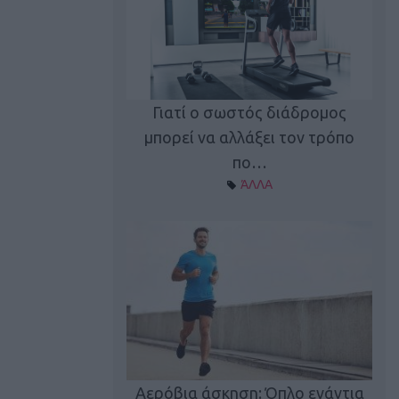
Γιατί ο σωστός διάδρομος
ι καφεΐνη
Τ
μπορεί να αλλάξει τον τρόπο
Α ΘΕΜΑΤΑ
πο…
ΆΛΛΑ
utions: Η άσκηση
Κα
 για το 2026!
Αερόβια άσκηση: Όπλο ενάντια