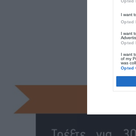
Opted 
I want t
Opted 
I want 
Advertis
Opted 
I want t
of my P
was col
Opted 