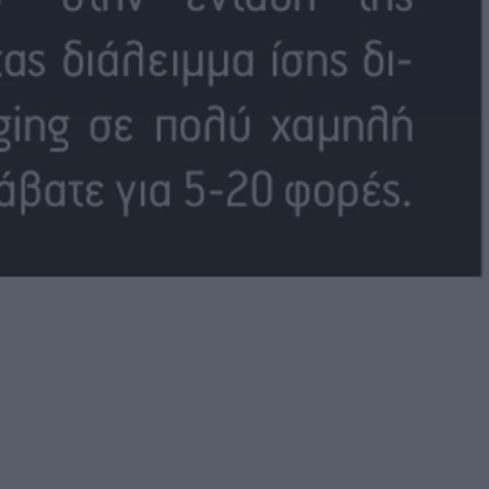
Καφές κα
ΓΕΝΙΚ
New Year Resol
στην κορυφή