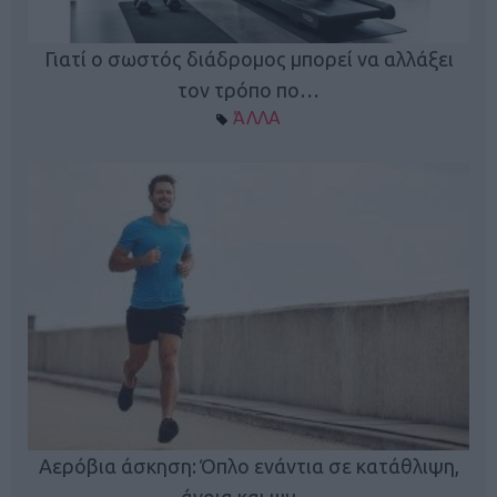
Γιατί ο σωστός διάδρομος μπορεί να αλλάξει
τον τρόπο πο…
ΆΛΛΑ
Κ
Αερόβια άσκηση: Όπλο ενάντια σε κατάθλιψη,
φή
άνοια και ψυ…