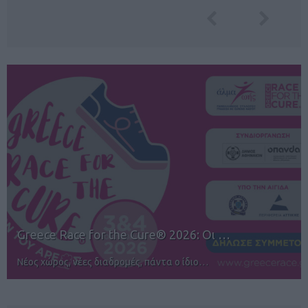
12ος TUI Rhodes Marathon: Άνοιγμα ε…
Αγώνες για όλους στην Ρόδο