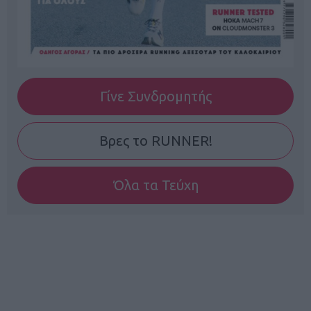
Γίνε Συνδρομητής
Βρες το RUNNER!
Όλα τα Τεύχη