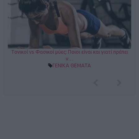
Τονικοί vs Φασικοί μύες: Ποιοι είναι και γιατί πρέπει
ν…
ΓΕΝΙΚΑ ΘΕΜΑΤΑ