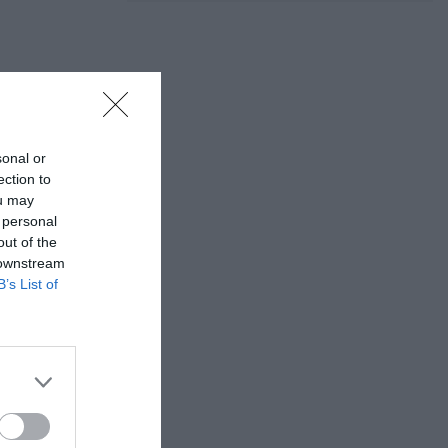
sonal or
ection to
ou may
 personal
out of the
 downstream
B’s List of