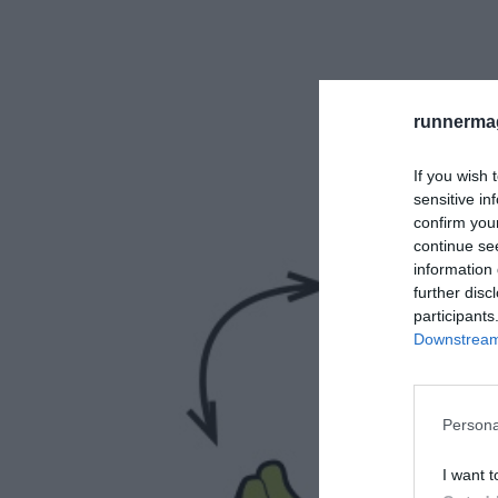
runnermag
If you wish 
sensitive in
confirm you
continue se
information 
further disc
participants
Downstream 
Persona
I want t