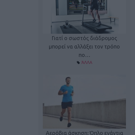
Γιατί ο σωστός διάδρομος
ι καφεΐνη
Τ
μπορεί να αλλάξει τον τρόπο
Α ΘΕΜΑΤΑ
πο…
ΆΛΛΑ
utions: Η άσκηση
Κα
 για το 2026!
Αερόβια άσκηση: Όπλο ενάντια