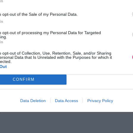
In
o opt-out of the Sale of my Personal Data.
In
to opt-out of processing my Personal Data for Targeted
ing.
In
o opt-out of Collection, Use, Retention, Sale, and/or Sharing
ersonal Data that Is Unrelated with the Purposes for which it
lected.
Out
CONFIRM
οι μόνο στο ένα πόδι.
Data Deletion
Data Access
Privacy Policy
 μηριαίων.
.