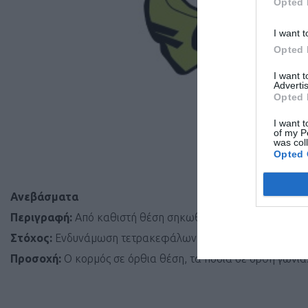
Opted 
I want t
Opted 
I want 
Advertis
Opted 
I want t
of my P
was col
Opted 
Ανεβάσματα
Περιγραφή:
Από καθιστή θέση σηκωθείτε όρθιοι στηριζόμεν
Στόχος:
Ενδυνάμωση τετρακεφάλων, γλουτιαίων, οπίσθιων
Προσοχή:
Ο κορμός σε όρθια θέση, τα πόδια σε ορθή γωνία