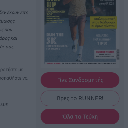
δεν έχουν είτε
νάμωσης.
ις που
άρος και
ύς σας.
κρατήστε με
προσπαθήστε να
Γίνε Συνδρομητής
Βρες το RUNNER!
τερη
Όλα τα Τεύχη