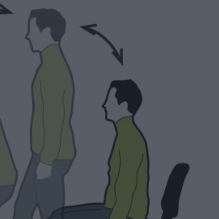
Καφές κα
ΓΕΝΙΚ
New Year Resol
στην κορυφή