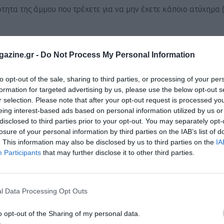
ιότητα της άμμου που τρέχετε για να μην έχετε κάποιο ατύχημα 
 άμμου. Αν, για παράδειγμα, τα πόδια δε βουλιάζουν αρκετά κ
azine.gr -
Do Not Process My Personal Information
α.
to opt-out of the sale, sharing to third parties, or processing of your per
formation for targeted advertising by us, please use the below opt-out s
r selection. Please note that after your opt-out request is processed y
eing interest-based ads based on personal information utilized by us or
Προτιμήστε, ωστόσο, σημεία, όπου δε βουλιάζουν πάρα πολύ τα
disclosed to third parties prior to your opt-out. You may separately opt-
losure of your personal information by third parties on the IAB’s list of
ξετε πιο γρήγορα. Όσον αφορά την απόσταση, προτιμήστε αποσ
. This information may also be disclosed by us to third parties on the
IA
ην άμμο δεν είναι το ίδιο εύκολο με τα ομαλά εδάφη. Προσπαθ
Participants
that may further disclose it to other third parties.
και ποδιών) και να ασκείτε αρκετή δύναμη με τα πόδια στο έδα
άσετε έως 8 ή και 10.
l Data Processing Opt Outs
o opt-out of the Sharing of my personal data.