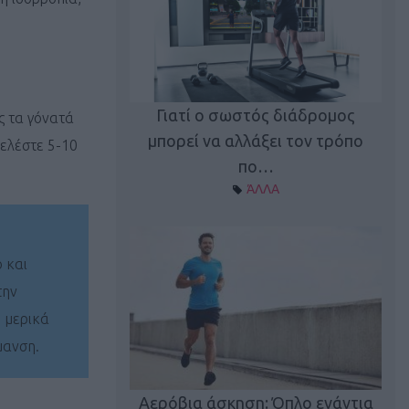
Γιατί ο σωστός διάδρομος
ς τα γόνατά
ι καφεΐνη
Τ
μπορεί να αλλάξει τον τρόπο
ελέστε 5-10
Α ΘΕΜΑΤΑ
πο…
ΆΛΛΑ
 και
την
ε μερικά
μανση.
utions: Η άσκηση
Κα
 για το 2026!
Αερόβια άσκηση: Όπλο ενάντια