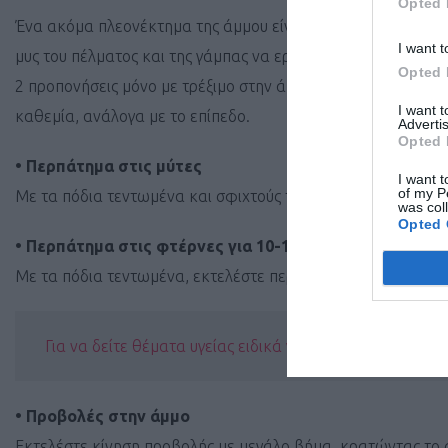
Opted 
Ένα ακόμα πλεονέκτημα της άμμου είναι ότι μπορεί να αποτε
I want t
μυς του πέλματος και της γάμπας να εργαστούν περισσότερο,
Opted 
2 προπονήσεις μόνο με τρέξιμο στην άμμο, μπορείτε να προσ
I want 
καθεμία, ανάλογα με το επίπεδο.
Advertis
Opted 
• Περπάτημα στις μύτες
I want t
of my P
Με τα πόδια τεντωμένα και σφιχτούς τετρακέφαλους, εκτελέ
was col
Opted 
• Περπάτημα στις φτέρνες για 10-15μ.
Με τα πόδια τεντωμένα, εκτελέστε περπάτημα, πατώντας μόν
Για να δείτε θέματα υγείας ειδικά για δρομείς πατήστε ε
• Προβολές στην άμμο
Εκτελέστε κίνηση προβολής με μεγάλο βήμα, κρατώντας το σ