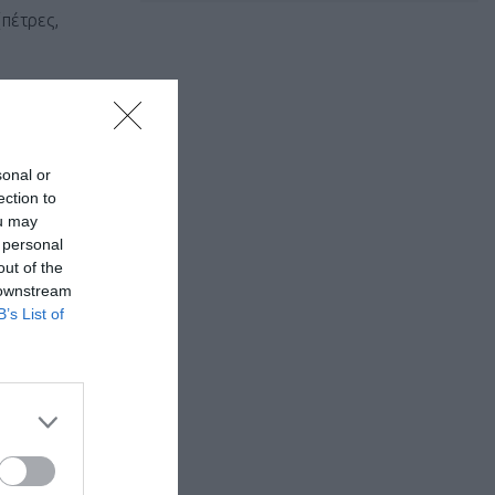
(πέτρες,
αι
sonal or
ection to
ou may
 personal
 πόδια,
out of the
 downstream
τάσεις 20-
B’s List of
ήστε, ωστόσο,
φος. Για αρχή