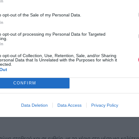
In
λέσει το ιδανικό τερέν για την εκτέλεση ασκήσεων, αφού αναγ
o opt-out of the Sale of my Personal Data.
 εκτελώντας μεγαλύτερες κινήσεις. Αφού, λοιπόν, εκτελέσετε τ
In
θέσετε και ασκήσεις ενδυνάμωσης για τα πόδια. Εκτελέστε σε 2
to opt-out of processing my Personal Data for Targeted
ing.
In
o opt-out of Collection, Use, Retention, Sale, and/or Sharing
ersonal Data that Is Unrelated with the Purposes for which it
στε περπάτημα, πατώντας μόνο στις μύτες των ποδιών για 10-
lected.
Out
CONFIRM
ο στις φτέρνες των ποδιών για 10-15μ.
Data Deletion
Data Access
Privacy Policy
δώ.
ώμα σταθερό και σε ευθεία, με τα χέρια στη μέση για καλύτερ