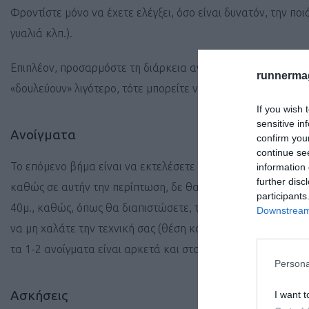
Φροντίστε μόνο να έχετε ελέγξει, όσο είναι δυνατόν, την πο
γυαλιά κλπ.).
Επιπλέον, προσαρμόστε τη διάρκεια ανάλογα με το πάχος της
runnermag
«δουλεύουν» λιγότερο, τότε μπορείτε να αυξήσετε τη διάρκει
If you wish 
sensitive in
Ανοίγματα
confirm you
continue se
Το επόμενο βήμα είναι να εκτελέσετε ανοίγματα στην άμμο. 
information 
further disc
καθώς σε αυτήν την περίπτωση, δε θα είστε σε θέση να τρέ
participants
40μ., καθώς, όπως θα διαπιστώσετε, το γρήγορο τρέξιμο στ
Downstream 
να μη χαλάτε την τεχνική σας (θέση κορμού, κίνηση χεριών 
τα 1-2 ανοίγματα είναι αρκετά και σταδιακά μπορείτε να φτ
Persona
Ασκήσεις
I want t