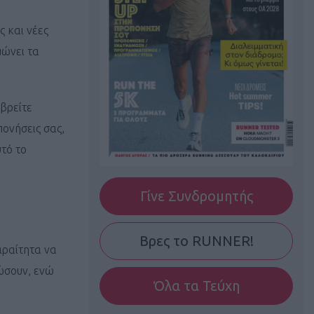
ς και νέες
μώνει τα
 βρείτε
πονήσεις σας,
τό το
Γίνε Συνδρομητής
Βρες το RUNNER!
αραίτητα να
μώσουν, ενώ
Όλα τα Τεύχη