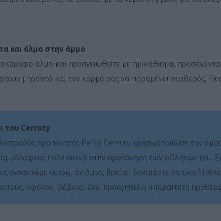
τα και άλμα στην άμμο
ακόρυφο άλμα και προσγειωθείτε με ημικάθισμα, προσέχοντα
Καφές κα
φτουν μπροστά και τον κορμό σας να παραμένει σταθερός. Εκτ
ΓΕΝΙΚ
 του Cerruty
υστραλός προπονητής Percy Cerruty χρησιμοποιούσε την άμμο
ς αμμόλοφους πολύ συχνά στην προπόνηση των αθλητών του. Σ
υς συναντάμε συχνά, αν όμως βρείτε, δοκιμάστε να εκτελέσετ
αυτούς, εφόσον, βέβαια, έχει προηγηθεί η απαραίτητη προθέρ
New Year Resol
στην κορυφή