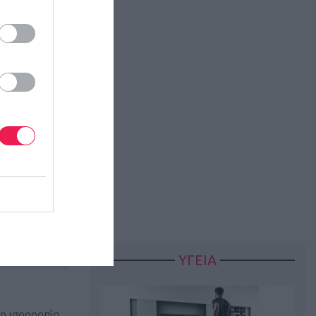
κάζει τους
ουλάχιστον 1-
-4 σετ την
15μ.
ΥΓΕΙΑ
η ισορροπία,