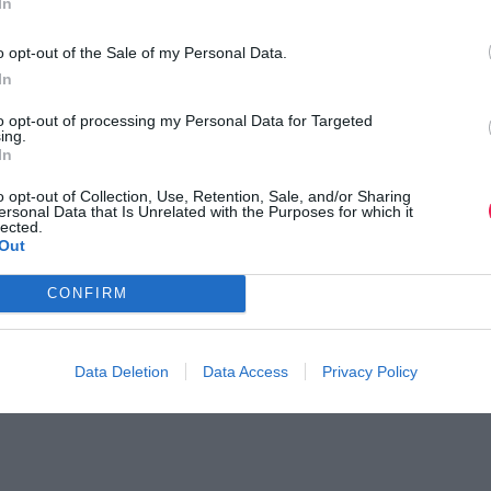
In
o opt-out of the Sale of my Personal Data.
ι τον κόσμο στο
GoogleNews του Runnermagazine
.
In
ook
και
Twitter
.
to opt-out of processing my Personal Data for Targeted
ing.
In
o opt-out of Collection, Use, Retention, Sale, and/or Sharing
ersonal Data that Is Unrelated with the Purposes for which it
lected.
Out
CONFIRM
Data Deletion
Data Access
Privacy Policy