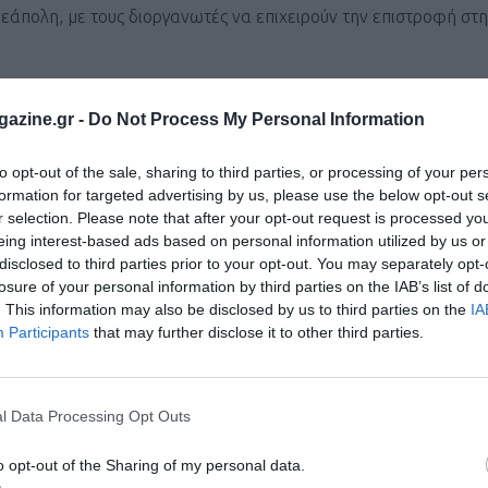
Νεάπολη, με τους διοργανωτές να επιχειρούν την επιστροφή στ
azine.gr -
Do Not Process My Personal Information
όμου 10χλμ.)
to opt-out of the sale, sharing to third parties, or processing of your per
formation for targeted advertising by us, please use the below opt-out s
μ.)
r selection. Please note that after your opt-out request is processed y
eing interest-based ads based on personal information utilized by us or
ου 19χλμ.)
disclosed to third parties prior to your opt-out. You may separately opt-
losure of your personal information by third parties on the IAB’s list of
παρακίνηση όλο και περισσοτέρων ανθρώπων να βιώσουν ξεχωρ
. This information may also be disclosed by us to third parties on the
IA
ς επισκεπτόμενοι εξαιρετικές τοποθεσίες, σχεδιάσαμε ένα διαφ
Participants
that may further disclose it to other third parties.
υσιασμό και νοσταλγία, οπότε δέσμευση μας είναι να επιστρατ
l Data Processing Opt Outs
 και εκείνους που θα ζήσουν τη φετινή διοργάνωση.
o opt-out of the Sharing of my personal data.
στη σελίδα
https://voio.gr/polites/voiorace/
.