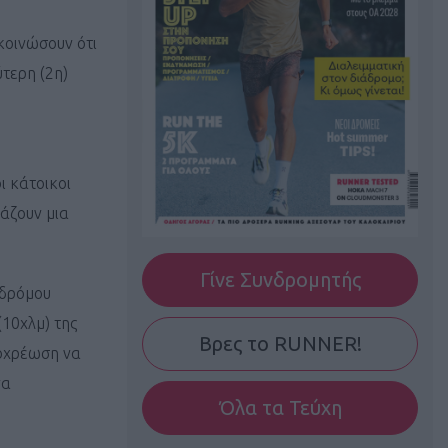
κοινώσουν ότι
τερη (2η)
ι κάτοικοι
υάζουν μια
Γίνε Συνδρομητής
 δρόμου
(10χλμ) της
Βρες το RUNNER!
ποχρέωση να
να
Όλα τα Τεύχη