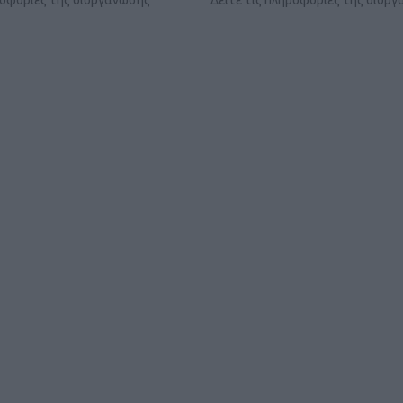
ροφορίες της διοργάνωσης
Δείτε τις πληροφορίες της διορ
ΓΕΝΙΚ