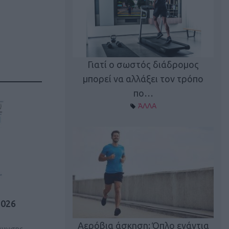
Γιατί ο σωστός διάδρομος
ι καφεΐνη
Τ
μπορεί να αλλάξει τον τρόπο
Α ΘΕΜΑΤΑ
πο…
ΆΛΛΑ
2026
utions: Η άσκηση
Κα
 για το 2026!
Αερόβια άσκηση: Όπλο ενάντια