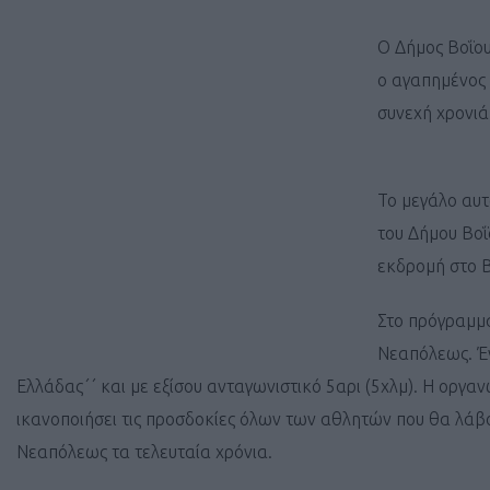
Ο Δήμος Βοΐου
ο αγαπημένος 
συνεχή χρονιά
Το μεγάλο αυτ
του Δήμου Βοΐ
εκδρομή στο Β
Στο πρόγραμμα
Νεαπόλεως. Έν
Ελλάδας΄΄ και με εξίσου ανταγωνιστικό 5αρι (5χλμ). Η οργαν
ικανοποιήσει τις προσδοκίες όλων των αθλητών που θα λά
Νεαπόλεως τα τελευταία χρόνια.