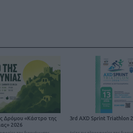
Καφές κα
ΓΕΝΙΚ
ς Δρόμου «Κάστρο της
3rd AXD Sprint Triathlon 
New Year Resol
ας» 2026
στην κορυφή