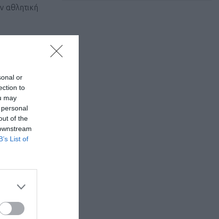
ην αθλητική
sonal or
ection to
ou may
 personal
out of the
 downstream
ιστές
B’s List of
ορετικό
εύσουμε τη