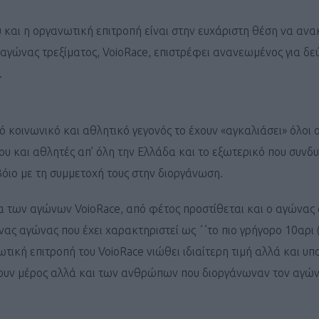
 και η οργανωτική επιτροπή είναι στην ευχάριστη θέση να ανα
αγώνας τρεξίματος, VoioRace, επιστρέφει ανανεωμένος για δεύ
.
ό κοινωνικό και αθλητικό γεγονός το έχουν «αγκαλιάσει» όλοι ο
ου και αθλητές απ’ όλη την Ελλάδα και το εξωτερικό που συνδ
όιο με τη συμμετοχή τους στην διοργάνωση.
 των αγώνων VoioRace, από φέτος προστίθεται και ο αγώνας
ας αγώνας που έχει χαρακτηριστεί ως ΄΄το πιο γρήγορο 10αρι 
ωτική επιτροπή του VoioRace νιώθει ιδιαίτερη τιμή αλλά και υ
βουν μέρος αλλά και των ανθρώπων που διοργάνωναν τον αγώ