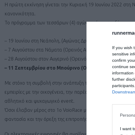
Η πρώτη εκκίνηση γίνεται την Κυριακή 19 Ιουνίου 2022 στη 
κανονικότητα.
Το πρόγραμμα των τεσσάρων (4) αγώνων έχει ως εξής:
runnermag
– 19 Ιουνίου στη Νεάπολη, (Αγώνας Δρόμου 5χλμ, Αγώνας Δρ
If you wish 
– 7 Αυγούστου στα Νάματα (Ορεινός Αγώνας Δρόμου 22χλμ.)
sensitive in
– 28 Αυγούστου στον Αυγερινό (Ορεινός Αγώνας Δρόμου 24χλ
confirm you
continue se
– 11 Σεπτεμβρίου στο Μπούρινο (Ορεινός Αγώνας Δρόμ
information 
further disc
Με στόχο τη συμβολή στην ανάπτυξη της περιοχής και την 
participants
εμπειρίες με την οικογένεια, την παρέα και τους φίλους του
Downstream 
αθλητικό και ψυχαγωγικό event.
Όσοι έλαβαν μέρος στο 1ο VoioRace μιλούν για αυτό με ενθο
Persona
φαντασία και την όρεξη της επιτροπής, ώστε να ενθουσιάσει
I want t
Οι ηλεκτρονικές εγγραφές θα ανοίξουν στις 10 Μαΐου 2022 