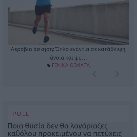
Κ
Αερόβια άσκηση: Όπλο ενάντια σε κατάθλιψη,
φή
άνοια και ψυ…
ΓΕΝΙΚΑ ΘΕΜΑΤΑ
POLL
Ποια θυσία δεν θα λογάριαζες
καθόλου προκειμένου να πετύχεις