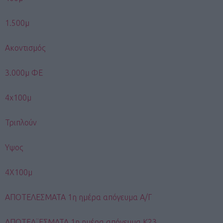
1.500μ
Ακοντισμός
3.000μ ΦΕ
4χ100μ
Τριπλούν
Υψος
4Χ100μ
ΑΠΟΤΕΛΕΣΜΑΤΑ 1η ημέρα απόγευμα Α/Γ
ΑΠΟΤΕΛ¨ΕΣΜΑΤΑ 1η ημέρα απόγευμα Κ23