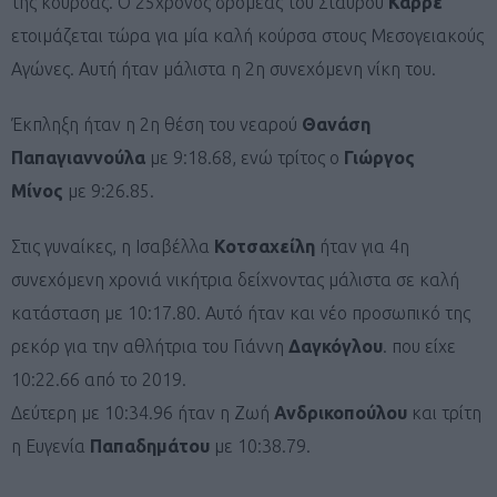
της κούρσας. Ο 25χρονος δρομέας του Σταύρου
Καρρέ
ετοιμάζεται τώρα για μία καλή κούρσα στους Μεσογειακούς
Αγώνες. Αυτή ήταν μάλιστα η 2η συνεχόμενη νίκη του.
Έκπληξη ήταν η 2η θέση του νεαρού
Θανάση
Παπαγιαννούλα
με 9:18.68, ενώ τρίτος ο
Γιώργος
Μίνος
με 9:26.85.
Στις γυναίκες, η Ισαβέλλα
Κοτσαχείλη
ήταν για 4η
συνεχόμενη χρονιά νικήτρια δείχνοντας μάλιστα σε καλή
κατάσταση με 10:17.80. Αυτό ήταν και νέο προσωπικό της
ρεκόρ για την αθλήτρια του Γιάννη
Δαγκόγλου
. που είχε
10:22.66 από το 2019.
Δεύτερη με 10:34.96 ήταν η Ζωή
Ανδρικοπούλου
και τρίτη
η Ευγενία
Παπαδημάτου
με 10:38.79.