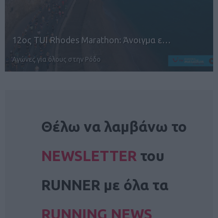
7ο Open Door Run: Άνοιγμα εγγραφών
Διασκεδάζουμε τρέχοντας στην Αργυρούπολη
NEWSLETTER
Θέλω να λαμβάνω το
NEWSLETTER
του
RUNNER με όλα τα
RUNNING NEWS