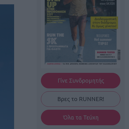
Γίνε Συνδρομητής
Βρες το RUNNER!
Όλα τα Τεύχη