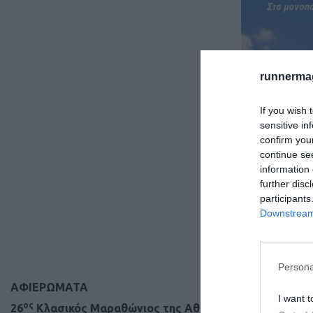
runnermag
If you wish 
sensitive in
confirm you
continue se
information 
further disc
participants
Downstream 
Persona
AΦΙΕΡΩΜΑΤΑ
I want t
ος
26
Κλασικός Μαραθώνιος της Αθήνας