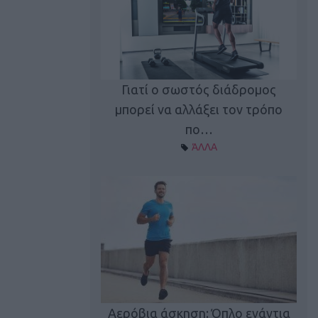
Γιατί ο σωστός διάδρομος
ι καφεΐνη
Τ
μπορεί να αλλάξει τον τρόπο
Α ΘΕΜΑΤΑ
πο…
ΆΛΛΑ
utions: Η άσκηση
Κα
 για το 2026!
Αερόβια άσκηση: Όπλο ενάντια