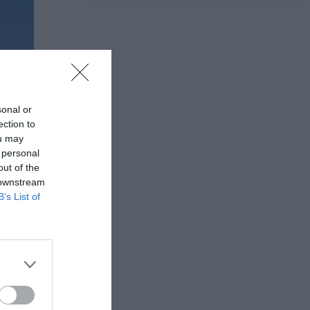
sonal or
ection to
ou may
 personal
out of the
 downstream
B’s List of