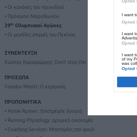
Opted 
• Οι κανόνες του παιχνιδιού
I want t
• Πρόσωπα Μαραθωνίου
Opted 
οι
29
Ολυμπιακοί Αγώνες
I want 
• Οι μεγάλες στιγμές του Πεκίνου
Advertis
Opted 
ΣΥΝΕΝΤΕΥΞΗ
I want t
of my P
Kώστας Καραγιώργης: Don’t stop the music!
was col
Opted 
ΠΡΟΣΩΠΑ
Γιουσέιν Μπολτ: Ο κεραυνός
ΠΡΟΠΟΝΗΤΙΚΑ
• Home Runner: Eπιστρέψτε δυνατά
• Running Physiology: Δρομική οικονομία
• Coaching Services: Μπαταρίες στο φουλ