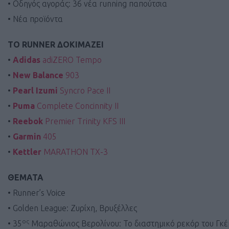
• Οδηγός αγοράς: 36 νέα running παπούτσια
• Νέα προϊόντα
ΤΟ RUNNER ΔΟΚΙΜΑΖΕΙ
•
Adidas
adiZERO Tempo
•
New Balance
903
•
Pearl Izumi
Syncro Pace II
•
Puma
Complete Concinnity II
•
Reebok
Premier Trinity KFS III
•
Garmin
405
•
Kettler
MARATHON TX-3
ΘΕΜΑΤΑ
• Runner’s Voice
• Golden League: Ζυρίχη, Βρυξέλλες
ος
• 35
Μαραθώνιος Βερολίνου: Το διαστημικό ρεκόρ του Γκ