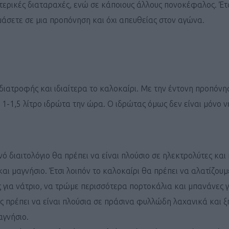
τερικές διαταραχές, ενώ σε κάποιους άλλους πονοκέφαλος. Έτσ
μάσετε σε μια προπόνηση και όχι απευθείας στον αγώνα.
Καφές κα
διατροφής και ιδιαίτερα το καλοκαίρι. Με την έντονη προπόνησ
ΓΕΝΙΚ
-1,5 λίτρο ιδρώτα την ώρα. Ο ιδρώτας όμως δεν είναι μόνο νε
ό διαιτολόγιο θα πρέπει να είναι πλούσιο σε ηλεκτρολύτες και
 και μαγνήσιο. Έτσι λοιπόν το καλοκαίρι θα πρέπει να αλατίζου
 για νάτριο, να τρώμε περισσότερα πορτοκάλια και μπανάνες γ
ς πρέπει να είναι πλούσια σε πράσινα φυλλώδη λαχανικά και ξ
New Year Resol
αγνήσιο.
στην κορυφή