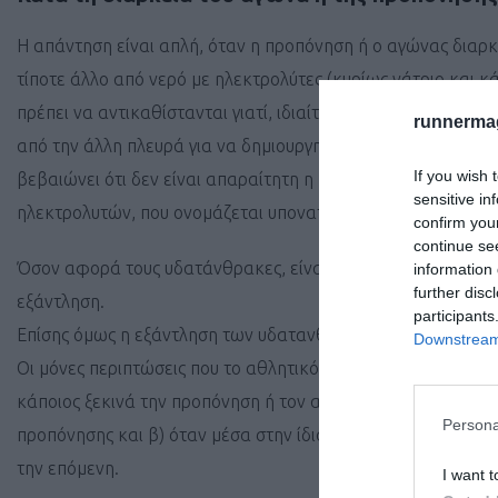
Η απάντηση είναι απλή, όταν η προπόνηση ή ο αγώνας διαρκε
τίποτε άλλο από νερό με ηλεκτρολύτες (κυρίως νάτριο και κά
πρέπει να αντικαθίστανται γιατί, ιδιαίτερα τώρα το καλοκα
runnermag
από την άλλη πλευρά για να δημιουργηθούν αυτές οι σημαντ
If you wish 
βεβαιώνει ότι δεν είναι απαραίτητη η προσθήκη ηλεκτρολυ
sensitive in
ηλεκτρολυτών, που ονομάζεται υπονατριαιμία, δεν εμφανίζε
confirm you
continue se
Όσον αφορά τους υδατάνθρακες, είναι φανερό ότι η μείωσή 
information 
further disc
εξάντληση.
participants
Επίσης όμως η εξάντληση των υδατανθράκων δεν μπορεί να
Downstream 
Οι μόνες περιπτώσεις που το αθλητικό ποτό είναι προτιμότερ
κάποιος ξεκινά την προπόνηση ή τον αγώνα με χαμηλά επίπ
Persona
προπόνησης και β) όταν μέσα στην ίδια ημέρα υπάρχει και δε
την επόμενη.
I want t