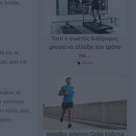
ι λοιπόν,
Γιατί ο σωστός διάδρομος
ι καφεΐνη
Τ
μπορεί να αλλάξει τον τρόπο
η και τις
Α ΘΕΜΑΤΑ
πο…
ρό, μιας και
ΆΛΛΑ
 κυρίως σε
με καλύτερα
ια κάλιο, ενώ
ηρούς
utions: Η άσκηση
Κα
 για το 2026!
Αερόβια άσκηση: Όπλο ενάντια