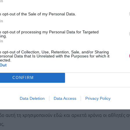
In
o opt-out of the Sale of my Personal Data.
σει την απόδοση;
In
α άτομα άνθρακα και είναι το βασικό συστατικό των τριγλυκερι
to opt-out of processing my Personal Data for Targeted
ing.
ριγλυκερίδιο αποτελείται από ένα μόριο γλυκερόλης και τρία 
In
την κατακράτηση των υγρών του σώματος όταν καταναλώνεται δ
o opt-out of Collection, Use, Retention, Sale, and/or Sharing
ersonal Data that Is Unrelated with the Purposes for which it
ερόλης ανά κιλό σωματικού βάρους). Η ιδέα λοιπόν είναι ότι η
lected.
Out
το σώμα (υπερυδάτωση) έτσι ώστε σε έναν αγώνα δρόμου στη 
. Αν λοιπόν ένας δρομέας που βρίσκεται σε καλά επίπεδα υδ
CONFIRM
ι υπερυδάτωση στον οργανισμό του δίνοντάς του ένα προβάδι
Data Deletion
Data Access
Privacy Policy
η πλειονότητά τους δείχνει πως η γλυκερόλη αποτελεί έναν απο
δο αυτή τη χρησιμοποιούν εδώ και αρκετά χρόνια οι αθλητές α
ς.