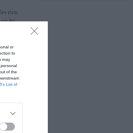
δεν είναι
 και θα
σης. Βέβαια
που μας
sonal or
διαταραχή
ection to
ou may
 personal
 την
out of the
 downstream
B’s List of
όταν: α)
τονης
ο έτοιμος για