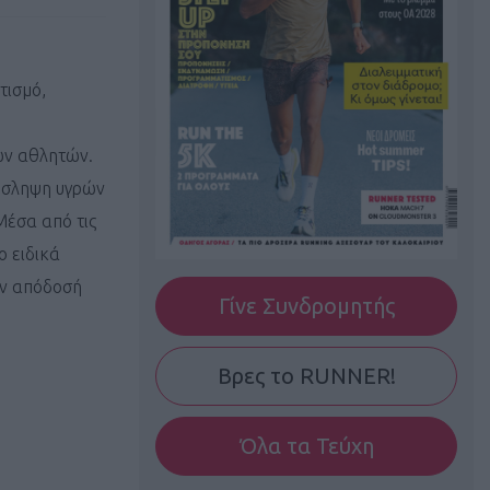
τισμό,
ων αθλητών.
ρόσληψη υγρών
Μέσα από τις
 ειδικά
ην απόδοσή
Γίνε Συνδρομητής
Βρες το RUNNER!
Όλα τα Τεύχη