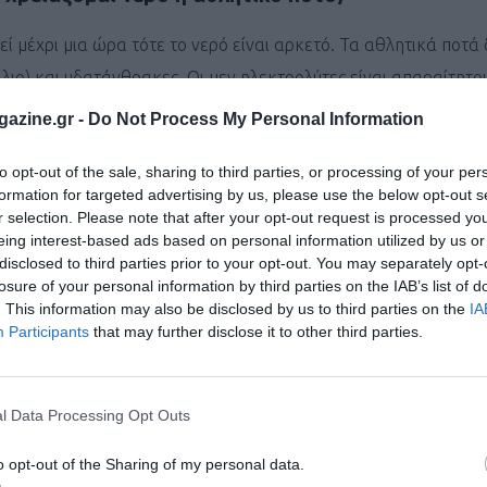
ί μέχρι μια ώρα τότε το νερό είναι αρκετό. Τα αθλητικά ποτά 
λιο) και υδατάνθρακες. Οι μεν ηλεκτρολύτες είναι απαραίτητοι
ίρι, έχουμε σημαντικές απώλειες κατά τη διάρκεια της προπόνη
azine.gr -
Do Not Process My Personal Information
ικές απώλειες χρειάζονται αρκετές ώρες προπόνησης γεγονός 
to opt-out of the sale, sharing to third parties, or processing of your per
τών αν η άσκηση διαρκεί κάτω από μια ώρα. Η σημαντικότερη 
formation for targeted advertising by us, please use the below opt-out s
ται ποτέ σε αγωνίσματα που διαρκούν κάτω από τρεις ώρες.
r selection. Please note that after your opt-out request is processed y
eing interest-based ads based on personal information utilized by us or
τους μειώνει την αθλητική απόδοση και επιφέρει πιο σύντομα
disclosed to third parties prior to your opt-out. You may separately opt-
losure of your personal information by third parties on the IAB’s list of
. This information may also be disclosed by us to third parties on the
IA
 εμφανιστεί πριν από μιας ώρας προπόνηση ή αγώνα.
Participants
that may further disclose it to other third parties.
ο από το νερό για διάρκεια άσκησης κάτω της μιας ώρας είναι 
εδα ηλεκτρολυτών ή μυϊκού γλυκογόνου λόγω προηγούμενης έν
l Data Processing Opt Outs
ύτερη προπόνηση έτσι ώστε να είναι κάποιος όσο το δυνατόν πι
o opt-out of the Sharing of my personal data.