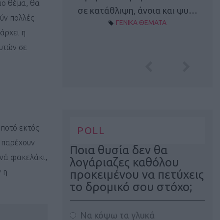
ιο θέμα, θα
Α ΘΕΜΑΤΑ
σε κατάθλιψη, άνοια και ψυ…
ύν πολλές
ΓΕΝΙΚΑ ΘΕΜΑΤΑ
άρχει η
λυτών σε
 ποτό εκτός
POLL
α παρέχουν
Ποια θυσία δεν θα
ανά φακελάκι,
λογάριαζες καθόλου
 η
προκειμένου να πετύχεις
το δρομικό σου στόχο;
Να κόψω τα γλυκά