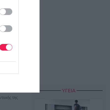
δίων, της
ελεύθερα
ιά στόματος
 γλυκερόλη
ζέστη να
άτωσης
σμα στο
ΥΓΕΙΑ
τελεσματικό
ντοχής της