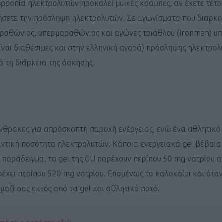
ορροπία ηλεκτρολυτών προκαλεί μυϊκές κράμπες, αν έχετε τέτο
ΓΕΝΙΚ
ήσετε την πρόσληψη ηλεκτρολυτών. Σε αγωνίσματα που διαρκο
ραθώνιος, υπερμαραθώνιος και αγώνες τριάθλου (Ironman) υπ
ίναι διαθέσιμες και στην ελληνική αγορά) πρόσληψης ηλεκτρο
 τη διάρκεια της άσκησης.
θρακες για απρόσκοπτη παροχή ενέργειας, ενώ ένα αθλητικό
αντική ποσότητα ηλεκτρολυτών. Κάποια ενεργειακά gel βέβαι
α παράδειγμα, τα gel της GU παρέχουν περίπου 50 mg νατρίου 
έχει περίπου 520 mg νατρίου. Επομένως το καλοκαίρι και όταν
αζί σας εκτός από τα gel και αθλητικό ποτό.