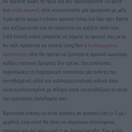
Αν τρέχετε νωρίς το πρωί και δεν προλαβαίνετε να φάτε
ένα
καλό πρωινό
, τότε καταναλώστε μία φρυγανιά με μέλι
ή μία φέτα ψωμί ή κάποιο φρούτο έστω και λίγο πριν βγείτε
για τρέξιμο εκτός και αν πρόκειται να τρέξετε πολύ λίγο
(<60 λεπτά) οπότε μπορείτε να πάρετε το πρωινό σας μετά.
Αν πάλι πρόκειται να κάνετε Long Run ή
διαλειμματική
προπόνηση
, τότε θα πρέπει να ξυπνήσετε αρκετά νωρίτερα
καθώς νηστικός δρομέας δεν τρέχει. Στις υπόλοιπες
περιπτώσεις τα δημητριακά αποτελούν μία από τις πιο
συνηθισμένες αλλά και καλύτερες επιλογές ειδικά όταν
είναι εμπλουτισμένα με σίδηρο ώστε να ανεβάζουν το ποσό
της ημερήσιας πρόσληψής σας.
Φροντίστε επίσης να είναι πλούσια σε φυτικές ίνες (> 5 γρ./
μερίδα), ενώ καλό θα ήταν να περιέχουν ολόκληρους
σπόρους και όχι πάνω από 2 γρ. λίπους/μερίδα. Ένα καλό