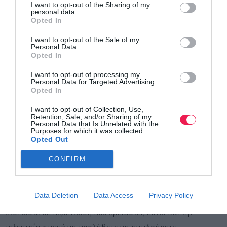
όταν κινούμαστε σε δρόμο που κυκλοφορούν αυτοκίνητα
I want to opt-out of the Sharing of my
personal data.
οπότε αυξάνεται η επικινδυνότητα. Θα πρέπει να επιλέγετε
Opted In
ρούχα και παπούτσια που να κάνουν την παρουσία σας
I want to opt-out of the Sale of my
Personal Data.
αισθητή στα οχήματα που περνούν ιδιαίτερα όταν το
Opted In
τρέξιμο γίνεται βραδινές ώρες. Οι περισσότερες δρομικές
I want to opt-out of processing my
εταιρείες άλλωστε έχουν πληθώρα επιλογών σε δρομικά
Personal Data for Targeted Advertising.
Opted In
ρούχα και παπούτσια με έντονα χρώματα και ανακλαστικά
I want to opt-out of Collection, Use,
τμήματα.
Retention, Sale, and/or Sharing of my
Personal Data that Is Unrelated with the
Purposes for which it was collected.
Πολύ σημαντικό όμως είναι και το θέμα της μουσικής αφού
Opted Out
ναι μεν μας φτιάχνει τη διάθεση, αλλά μας αποξενώνει από
CONFIRM
το περιβάλλον με αποτέλεσμα να έχουμε μειωμένη
δυνατότητα αντίληψης και αντίδρασης. Τέλος θα πρέπει να
Data Deletion
Data Access
Privacy Policy
τρέχετε πάντα αντίθετα με τη φορά κίνησης των οχημάτων
έτσι ώστε σε περίπτωση που χρειαστεί, έστω και την