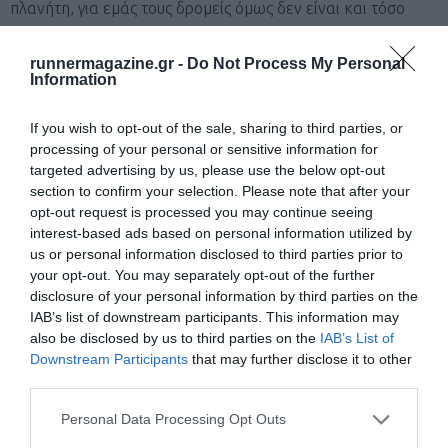
πλανήτη, για εμάς τους δρομείς όμως δεν είναι και τόσο
ευεργετικός. Η έκθεση στον ήλιο αυξάνει σημαντικά την
runnermagazine.gr -
Do Not Process My Personal
εφίδρωση ενώ όταν συνδυάζεται με υψηλές θερμοκρασίες
Information
κάνει ακόμα πιο δύσκολη την αποβολή της θερμότητας που
παράγεται. Αν χρειαστεί λοιπόν να τρέξετε κάποια από τις
If you wish to opt-out of the sale, sharing to third parties, or
processing of your personal or sensitive information for
ώρες της ημέρας, τότε οπωσδήποτε
θα πρέπει να βάζετε
targeted advertising by us, please use the below opt-out
αντηλιακό
, 30 λεπτά πριν να τρέξετε, να φοράτε καπέλο
section to confirm your selection. Please note that after your
opt-out request is processed you may continue seeing
και γυαλιά, να έχετε το σώμα σας καλυμμένο με ένα t-shirt
interest-based ads based on personal information utilized by
και να έχετε προνοήσει για την ενυδάτωσή σας κατά τη
us or personal information disclosed to third parties prior to
your opt-out. You may separately opt-out of the further
διάρκεια της προπόνησης, ιδιαίτερα αν αυτή ξεπερνά σε
disclosure of your personal information by third parties on the
διάρκεια τη μία ώρα.
IAB’s list of downstream participants. This information may
also be disclosed by us to third parties on the
IAB’s List of
Downstream Participants
that may further disclose it to other
35. Πως να τρέχετε με ασφάλεια
third parties.
Personal Data Processing Opt Outs
Κανόνες ασφαλείας υπάρχουν και στο τρέξιμο ιδιαίτερα