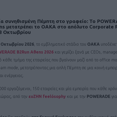
ία συνηθισμένη Πέμπτη στο γραφείο:
Το POWER
s μετατρέπει το ΟΑΚΑ στο απόλυτο Corporate 
 8 Οκτωβρίου
 Οκτωβρίου 2026
, το εμβληματικό στάδιο του
ΟΑΚΑ
υποδέχετ
ERADE B2Run Aθens 2026
και γεμίζει ξανά με CEOs, manage
πό κάθε τμήμα της εταιρείας που βγαίνουν μαζί από το office m
eam mode, μετατρέποντας μια απλή Πέμπτη σε μια κοινή εμπει
αι ενέργειας.
00 εργαζόμενοι, 150 εταιρείες και μία εμπειρία που κάθε χρό
χώρας, από την
ευΖΗΝ feelόsophy
και με την
POWERADE
για