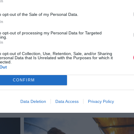
In
o opt-out of the Sale of my Personal Data.
In
to opt-out of processing my Personal Data for Targeted
ing.
In
o opt-out of Collection, Use, Retention, Sale, and/or Sharing
ersonal Data that Is Unrelated with the Purposes for which it
lected.
Out
CONFIRM
tsogiannis & Niaounakis
 τη σκυτάλη σε ένα πιο δυναμικό
after-run party
της χρονιάς, 
Data Deletion
Data Access
Privacy Policy
ν
και
διαγωνισμό
για το πιο δημιουργικό corporate team outfit