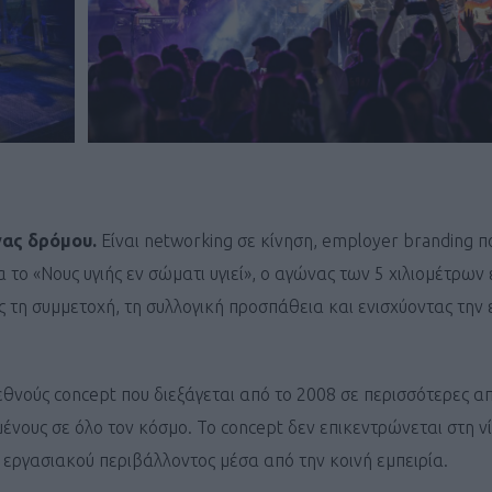
ΓΕΝΙΚ
ας δρόμου.
Είναι networking σε κίνηση, employer branding π
το «Νους υγιής εν σώματι υγιεί», ο αγώνας των 5 χιλιομέτρων 
τη συμμετοχή, τη συλλογική προσπάθεια και ενισχύοντας την 
εθνούς concept που διεξάγεται από το 2008 σε περισσότερες απ
νους σε όλο τον κόσμο. Το concept δεν επικεντρώνεται στη νί
ύ εργασιακού περιβάλλοντος μέσα από την κοινή εμπειρία.