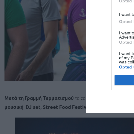
Opted 
I want t
Opted 
I want 
Advertis
Opted 
I want t
of my P
was col
Opted 
©Kou
Μετά τη Γραμμή Τερματισμού
το corporate meeting δίνει
μουσική
,
DJ set, Street Food Festival, Τελετή Απονομώ