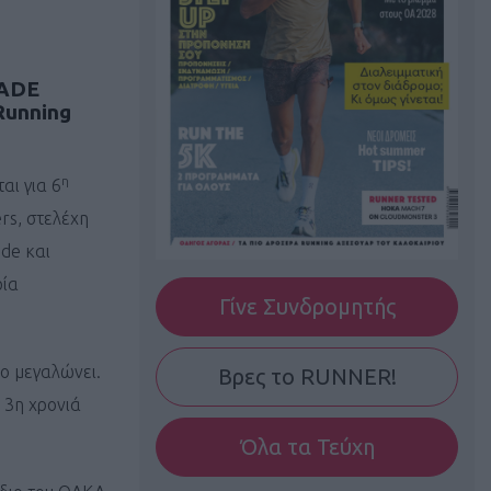
ADE
Running
η
αι για 6
rs, στελέχη
ode και
ρία
Γίνε Συνδρομητής
νο μεγαλώνει.
Βρες το RUNNER!
 3η χρονιά
Όλα τα Τεύχη