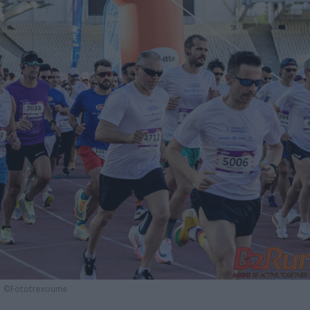
©Fototrexoume