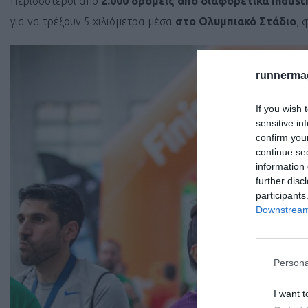
Περισσότεροι από
2.000 δρομείς από διαφορετικά indust
για να τρέξουν 5 χιλιόμετρα μέσα
στο Ολυμπιακό Στάδιο
, 
runnermag
If you wish 
sensitive in
confirm you
continue se
information 
further disc
participants
Downstream 
Persona
I want t