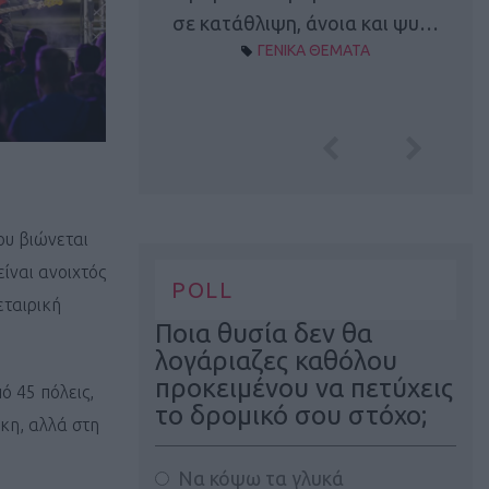
Α ΘΕΜΑΤΑ
σε κατάθλιψη, άνοια και ψυ…
ΓΕΝΙΚΑ ΘΕΜΑΤΑ
ου βιώνεται
είναι ανοιχτός
POLL
εταιρική
Ποια θυσία δεν θα
λογάριαζες καθόλου
προκειμένου να πετύχεις
ό 45 πόλεις,
το δρομικό σου στόχο;
κη, αλλά στη
Να κόψω τα γλυκά