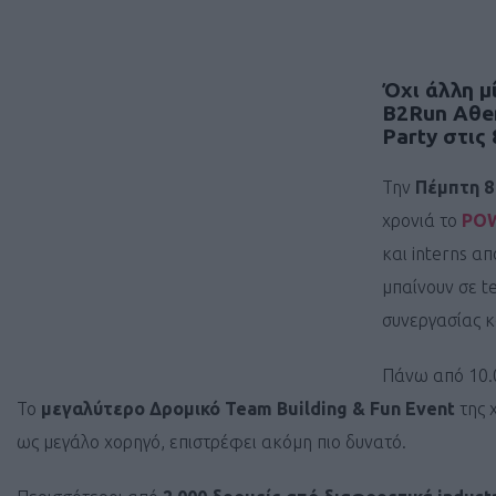
Όχι άλλη μ
B2Run Aθen
Party στις
Την
Πέμπτη 8
χρονιά το
POW
και interns α
μπαίνουν σε t
συνεργασίας κ
Πάνω από 10.0
Το
μεγαλύτερο Δρομικό Team Building & Fun Event
της 
ως μεγάλο χορηγό, επιστρέφει ακόμη πιο δυνατό.