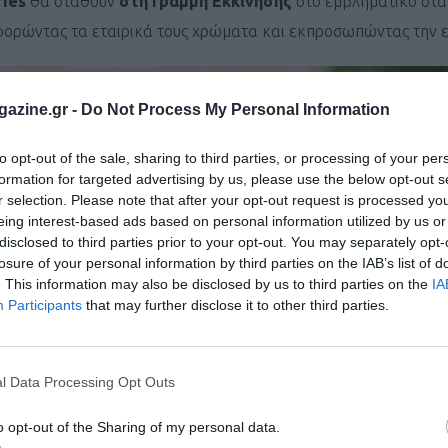
ries
θα σταθούν
στη Γραμμή Εκκίνησης
στο εμβληματικό στά
φορώντας τα εταιρικά τους χρώματα και εκπροσωπώντας την ετ
azine.gr -
Do Not Process My Personal Information
to opt-out of the sale, sharing to third parties, or processing of your per
formation for targeted advertising by us, please use the below opt-out s
r selection. Please note that after your opt-out request is processed y
eing interest-based ads based on personal information utilized by us or
disclosed to third parties prior to your opt-out. You may separately opt-
losure of your personal information by third parties on the IAB’s list of
. This information may also be disclosed by us to third parties on the
IA
Participants
that may further disclose it to other third parties.
l Data Processing Opt Outs
o opt-out of the Sharing of my personal data.