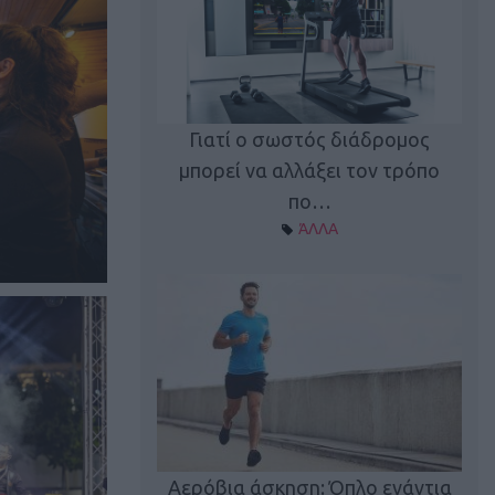
Γιατί ο σωστός διάδρομος
ι καφεΐνη
Τ
μπορεί να αλλάξει τον τρόπο
Α ΘΕΜΑΤΑ
πο…
ΆΛΛΑ
utions: Η άσκηση
Κα
 για το 2026!
Αερόβια άσκηση: Όπλο ενάντια