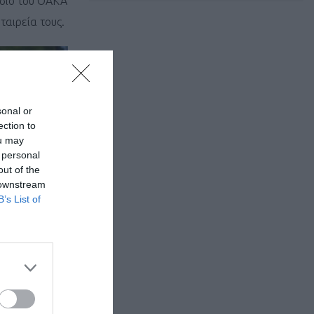
διο του ΟΑΚΑ
αιρεία τους.
sonal or
ection to
ou may
 personal
out of the
 downstream
B’s List of