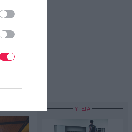
με
live
.
ΥΓΕΙΑ