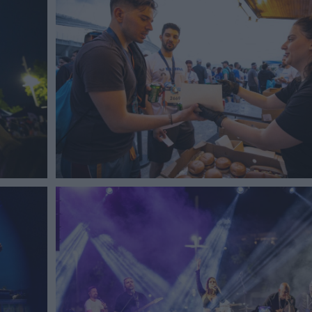
Καφές κα
ΓΕΝΙΚ
New Year Resol
στην κορυφή