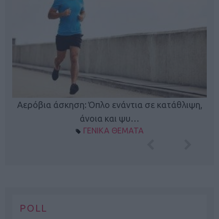
Κ
Αερόβια άσκηση: Όπλο ενάντια σε κατάθλιψη,
φή
άνοια και ψυ…
ΓΕΝΙΚΑ ΘΕΜΑΤΑ
POLL