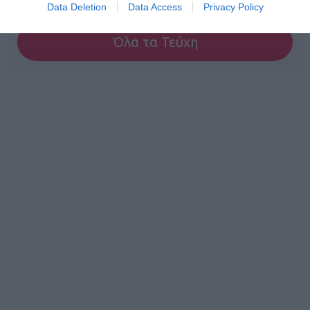
Data Deletion
Data Access
Privacy Policy
Όλα τα Τεύχη