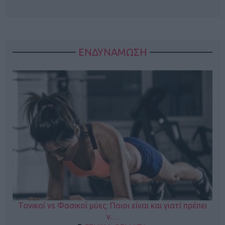
ΕΝΔΥΝΑΜΩΣΗ
Τονικοί vs Φασικοί μύες: Ποιοι είναι και γιατί πρέπει
ν…