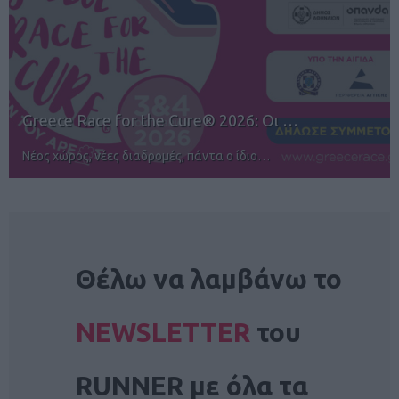
12ος TUI Rhodes Marathon: Άνοιγμα ε…
Αγώνες για όλους στην Ρόδο
NEWSLETTER
Θέλω να λαμβάνω το
NEWSLETTER
του
RUNNER με όλα τα