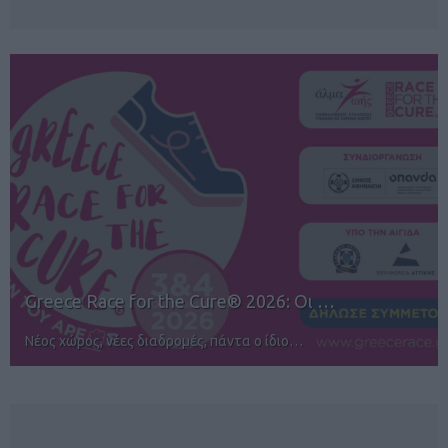
12ος TUI Rhodes Marathon: Άνοιγμα ε…
Αγώνες για όλους στην Ρόδο