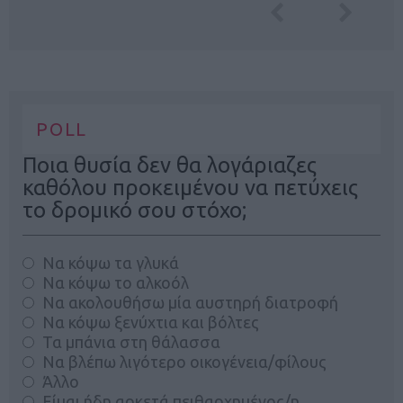
POLL
Ποια θυσία δεν θα λογάριαζες
καθόλου προκειμένου να πετύχεις
το δρομικό σου στόχο;
Να κόψω τα γλυκά
Να κόψω το αλκοόλ
Να ακολουθήσω μία αυστηρή διατροφή
Να κόψω ξενύχτια και βόλτες
Τα μπάνια στη θάλασσα
Να βλέπω λιγότερο οικογένεια/φίλους
Άλλο
Είμαι ήδη αρκετά πειθαρχημένος/η