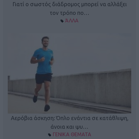
Γιατί ο σωστός διάδρομος μπορεί να αλλάξει
τον τρόπο πο…
ΆΛΛΑ
Κ
Αερόβια άσκηση: Όπλο ενάντια σε κατάθλιψη,
φή
άνοια και ψυ…
ΓΕΝΙΚΑ ΘΕΜΑΤΑ