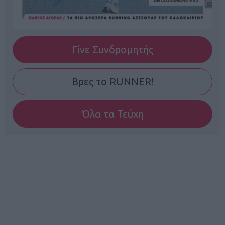
Γίνε Συνδρομητής
Βρες το RUNNER!
Όλα τα Τεύχη