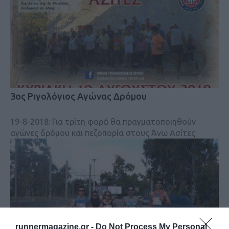
3ος Ριγολόγιος Αγώνας Δρόμου
19-8-2018: Για τρίτη φορά θα πραγματοποιηθούν
αγώνες δρόμου και πεζοπορία στους Άνω Ασίτες
runnermagazine.gr -
Do Not Process My Personal