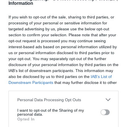
Information
If you wish to opt-out of the sale, sharing to third parties, or
processing of your personal or sensitive information for
targeted advertising by us, please use the below opt-out
Αγώνας Δρόμου 5000μ ΣΕΒΑΣ Θεσσαλονίκης
section to confirm your selection. Please note that after your
opt-out request is processed you may continue seeing
Την Κυριακή 6 Φεβρουαρίου 2011 και ώρα 10:00 π.μ
interest-based ads based on personal information utilized by
διεξάγεται ο ετήσιος ανώμαλος δρόμος 5.000 μέτρων
us or personal information disclosed to third parties prior to
γύρω από το Εθνικό Καυτανζόγλειο Στάδιο, για
your opt-out. You may separately opt-out of the further
βετεράνους αθλητές και αθλήτριες όλων των
disclosure of your personal information by third parties on the
κατηγοριών.
IAB’s list of downstream participants. This information may
also be disclosed by us to third parties on the
IAB’s List of
Downstream Participants
that may further disclose it to other
third parties.
Personal Data Processing Opt Outs
I want to opt-out of the Sharing of my
personal data.
Opted In