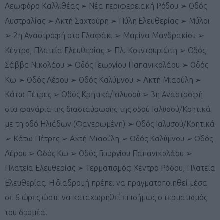
Λεωφόρο Καλλιθέας ➢ Νέα περιφερειακή Ρόδου ➢ Οδός
Αυστραλίας ➢ Ακτή Σαχτούρη ➢ Πύλη Ελευθερίας ➢ Μύλοι
➢ 2η Αναστροφή στο Ελαφάκι ➢ Μαρίνα Μανδρακίου ➢
Κέντρο, Πλατεία Ελευθερίας ➢ Πλ. Κουντουριώτη ➢ Οδός
Σάββα Νικολάου ➢ Οδός Γεωργίου Παπανικολάου ➢ Οδός
Κω ➢ Οδός Λέρου ➢ Οδός Καλύμνου ➢ Ακτή Μιαούλη ➢
Κάτω Πέτρες ➢ Οδός Κρητικά/Ιαλυσού ➢ 3η Αναστροφή
στα φανάρια της διασταύρωσης της οδού Ιαλυσού/Κρητικά
με τη οδό Ηλιάδων (Φανερωμένη) ➢ Οδός Ιαλυσού/Κρητικά
➢ Κάτω Πέτρες ➢ Ακτή Μιαούλη ➢ Οδός Καλύμνου ➢ Οδός
Λέρου ➢ Οδός Κω ➢ Οδός Γεωργίου Παπανικολάου ➢
Πλατεία Ελευθερίας ➢ Τερματισμός: Κέντρο Ρόδου, Πλατεία
Ελευθερίας. Η διαδρομή πρέπει να πραγματοποιηθεί μέσα
σε 6 ώρες ώστε να καταχωρηθεί επισήμως ο τερματισμός
του δρομέα.