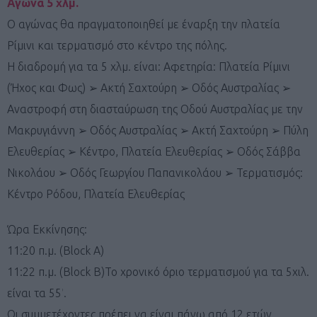
Αγώνα 5 χλμ.
Ο αγώνας θα πραγματοποιηθεί με έναρξη την πλατεία
Ρίμινι και τερματισμό στο κέντρο της πόλης.
Η διαδρομή για τα 5 χλμ. είναι: Αφετηρία: Πλατεία Ρίμινι
(Ήχος και Φως) ➢ Ακτή Σαχτούρη ➢ Οδός Αυστραλίας ➢
Αναστροφή στη διασταύρωση της Οδού Αυστραλίας με την
Μακρυγιάννη ➢ Οδός Αυστραλίας ➢ Ακτή Σαχτούρη ➢ Πύλη
Ελευθερίας ➢ Κέντρο, Πλατεία Ελευθερίας ➢ Οδός Σάββα
Νικολάου ➢ Οδός Γεωργίου Παπανικολάου ➢ Τερματισμός:
Κέντρο Ρόδου, Πλατεία Ελευθερίας
Ώρα Εκκίνησης:
11:20 π.μ. (Block A)
11:22 π.μ. (Block B)Το χρονικό όριο τερματισμού για τα 5χιλ.
είναι τα 55′.
Οι συμμετέχοντες πρέπει να είναι πάνω από 12 ετών.