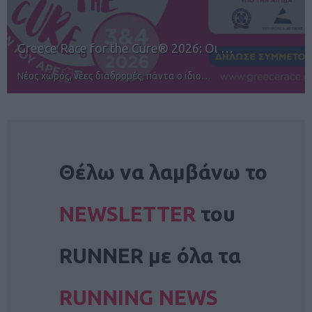
12ος TUI Rhodes Marathon: Άνοιγμα ε…
Αγώνες για όλους στην Ρόδο
NEWSLETTER
Θέλω να λαμβάνω το
NEWSLETTER
του
RUNNER με όλα τα
RUNNING NEWS