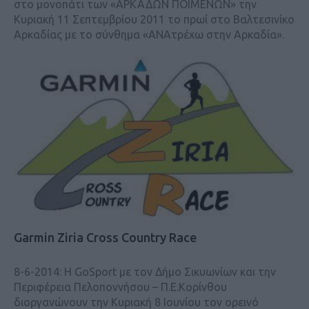
στο μονοπάτι των «ΑΡΚΑΔΩΝ ΠΟΙΜΕΝΩΝ» την
Κυριακή 11 Σεπτεμβρίου 2011 το πρωί στο Βαλτεσινίκο
Αρκαδίας με το σύνθημα «ANAτρέχω στην Αρκαδία».
Garmin Ziria Cross Country Race
8-6-2014: H GoSport με τον Δήμο Σικυωνίων και την
Περιφέρεια Πελοποννήσου – Π.Ε.Κορίνθου
διοργανώνουν την Κυριακή 8 Ιουνίου τον ορεινό