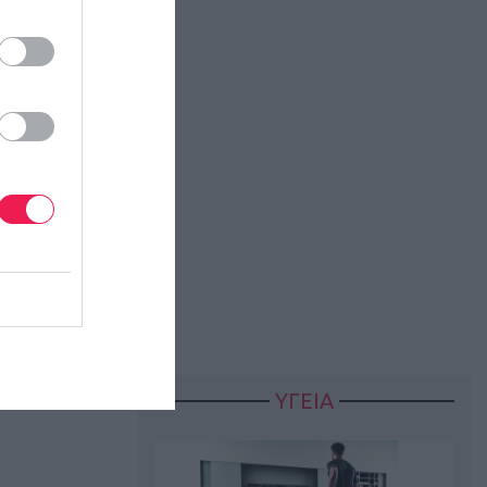
άματα
ΥΓΕΙΑ