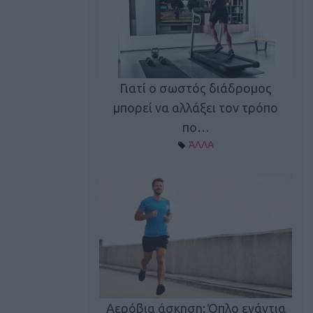
Γιατί ο σωστός διάδρομος
ι καφεΐνη
Τ
μπορεί να αλλάξει τον τρόπο
Α ΘΕΜΑΤΑ
πο…
ΆΛΛΑ
utions: Η άσκηση
Κα
 για το 2026!
Αερόβια άσκηση: Όπλο ενάντια