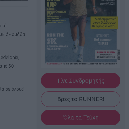
ικό
λυκιά» ομάδα
ladelphia,
 από 50
Γίνε Συνδρομητής
ία σε όλους!
Βρες το RUNNER!
Όλα τα Τεύχη