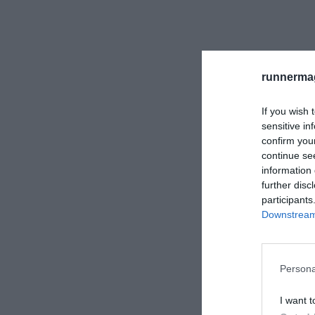
runnermag
If you wish 
sensitive in
confirm you
continue se
information 
further disc
participants
Downstream 
Persona
I want t