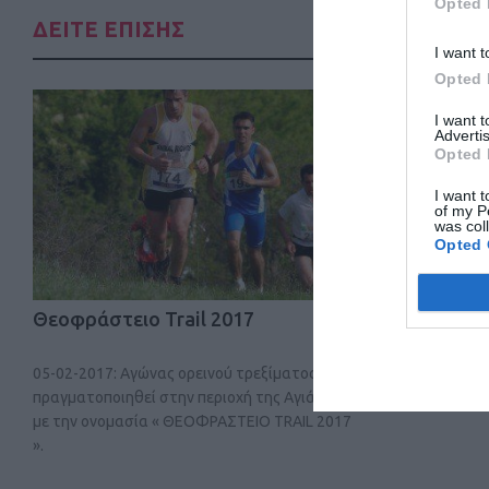
Opted 
ΔΕΙΤΕ ΕΠΙΣΗΣ
I want t
Opted 
I want 
Advertis
Opted 
I want t
of my P
was col
Opted 
Θεοφράστειο Trail 2017
1ος Αγώνα
Ελληνικών 
05-02-2017: Aγώνας ορεινού τρεξίματος θα
Δείτε τις πλη
πραγματοποιηθεί στην περιοχή της Αγιάσου
με την ονομασία « ΘΕΟΦΡΑΣΤΕΙΟ TRAIL 2017
».