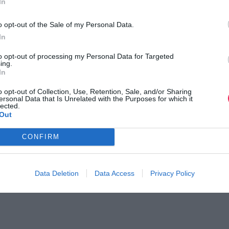
In
o opt-out of the Sale of my Personal Data.
In
to opt-out of processing my Personal Data for Targeted
ing.
In
o opt-out of Collection, Use, Retention, Sale, and/or Sharing
ersonal Data that Is Unrelated with the Purposes for which it
lected.
Out
CONFIRM
ς Aνωμάλου Δρόμου
Voio Race – Νάματα
Β. Ευβοίας
Data Deletion
Data Access
Privacy Policy
ροφορίες του αγώνα
O 2oς αγώνας της σειράς στα Ν