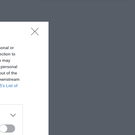
sonal or
ection to
ou may
 personal
out of the
 downstream
B’s List of