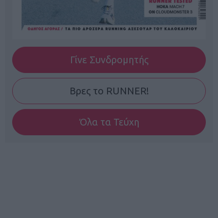
Γίνε Συνδρομητής
Βρες το RUNNER!
Όλα τα Τεύχη