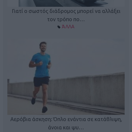
Γιατί ο σωστός διάδρομος μπορεί να αλλάξει
τον τρόπο πο…
ΆΛΛΑ
Κ
Αερόβια άσκηση: Όπλο ενάντια σε κατάθλιψη,
φή
άνοια και ψυ…