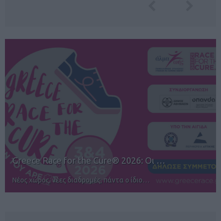
12ος TUI Rhodes Marathon: Άνοιγμα ε…
Αγώνες για όλους στην Ρόδο