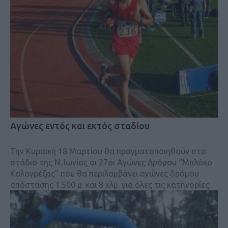
Αγώνες εντός και εκτός σταδίου
Την Κυριακή 18 Μαρτίου θα πραγματοποιηθούν στο
στάδιο της Ν. Ιωνίας οι 27οι Αγώνες Δρόμου “Μπλόκο
Καλογρέζας” που θα περιλαμβάνει αγώνες δρόμου
απόστασης 1.500 μ. και 8 χλμ. για όλες τις κατηγορίες.