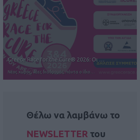
12ος TUI Rhodes Marathon: Άνοιγμα ε…
Αγώνες για όλους στην Ρόδο
NEWSLETTER
Θέλω να λαμβάνω το
NEWSLETTER
του