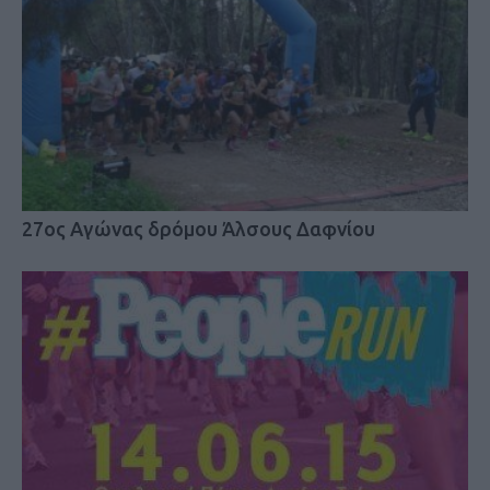
27ος Αγώνας δρόμου Άλσους Δαφνίου