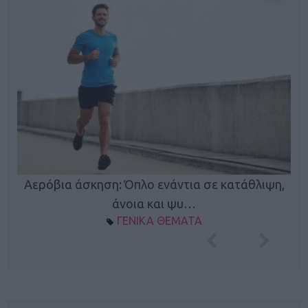
Κ
Αερόβια άσκηση: Όπλο ενάντια σε κατάθλιψη,
φή
άνοια και ψυ…
ΓΕΝΙΚΑ ΘΕΜΑΤΑ