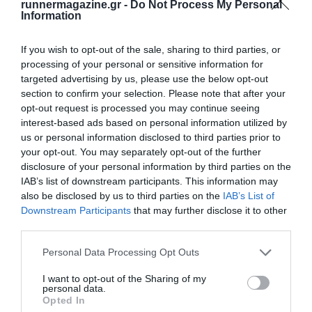
runnermagazine.gr -
Do Not Process My Personal
Information
If you wish to opt-out of the sale, sharing to third parties, or
processing of your personal or sensitive information for
Νυχτερινός Ημιμαραθώνιος Πάτρας 2025
targeted advertising by us, please use the below opt-out
«Φάνης Τσιμιγκάτος…
section to confirm your selection. Please note that after your
Δείτε τις πληροφορίες της διοργάνωσης
opt-out request is processed you may continue seeing
Energy Duathlon Championship & Πανελλήνιο
interest-based ads based on personal information utilized by
Πρωτάθλημ…
us or personal information disclosed to third parties prior to
your opt-out. You may separately opt-out of the further
12-2-2017: Στις 12 Φλεβάρη θα διεξαχθεί το Energy
disclosure of your personal information by third parties on the
Duathlon Championship & Πανελλήνιο Πρωτάθλημα
IAB’s list of downstream participants. This information may
Διάθλου στο Λουτράκι.
also be disclosed by us to third parties on the
IAB’s List of
Downstream Participants
that may further disclose it to other
third parties.
Personal Data Processing Opt Outs
I want to opt-out of the Sharing of my
personal data.
Opted In