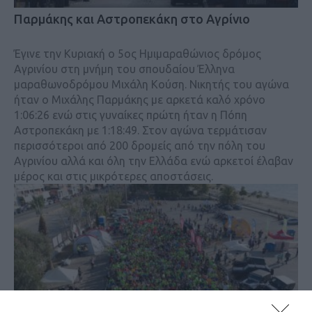
Παρμάκης και Αστροπεκάκη στο Αγρίνιο
Έγινε την Κυριακή ο 5ος Ημιμαραθώνιος δρόμος
Αγρινίου στη μνήμη του σπουδαίου Έλληνα
μαραθωνοδρόμου Μιχάλη Κούση. Νικητής του αγώνα
ήταν ο Μιχάλης Παρμάκης με αρκετά καλό χρόνο
1:06:26 ενώ στις γυναίκες πρώτη ήταν η Πόπη
Αστροπεκάκη με 1:18:49. Στον αγώνα τερμάτισαν
περισσότεροι από 200 δρομείς από την πόλη του
Αγρινίου αλλά και όλη την Ελλάδα ενώ αρκετοί έλαβαν
μέρος και στις μικρότερες αποστάσεις.