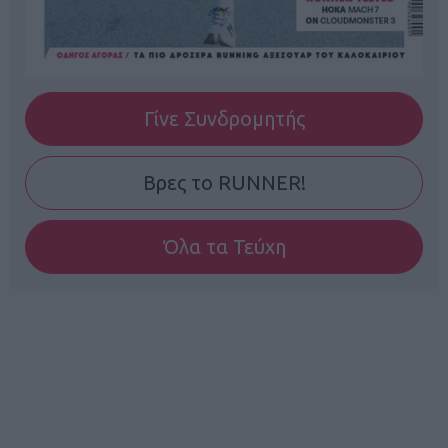
Γίνε Συνδρομητής
Βρες το RUNNER!
Όλα τα Τεύχη