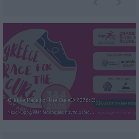
12ος TUI Rhodes Marathon: Άνοιγμα ε…
Αγώνες για όλους στην Ρόδο