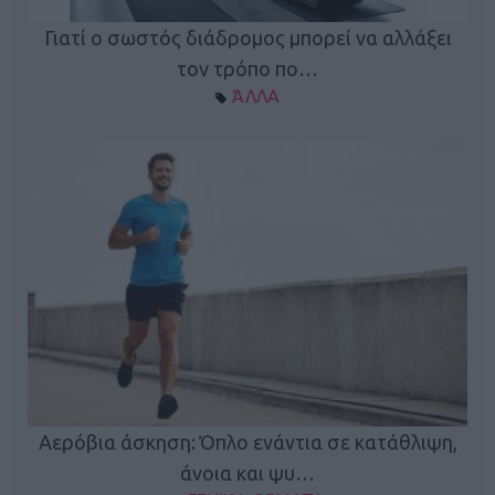
Γιατί ο σωστός διάδρομος μπορεί να αλλάξει
τον τρόπο πο…
ΆΛΛΑ
Κ
Αερόβια άσκηση: Όπλο ενάντια σε κατάθλιψη,
φή
άνοια και ψυ…