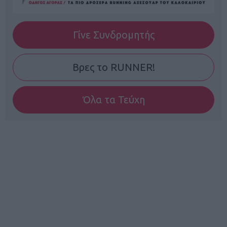
Γίνε Συνδρομητής
Βρες το RUNNER!
Όλα τα Τεύχη