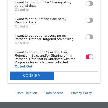
Αγώνας Ορεινού Τρεξίματος “Σαμαριά”
I want to opt-out of the Sharing of my
personal data.
Opted In
Με αφετηρία το οροπέδιο Οµαλού οι δροµείς
I want to opt-out of the Sale of my
ακολουθούν σηµατοδοτηµένο µονοπάτι διασχί-
Personal Data.
ζοντας τµήµα του γνωστού και εκπληκτικής φυσικής
Opted In
οµορφιάς Φαραγγιού της Σαµαριάς. Έχοντας διανύσει
I want to opt-out of processing my
έναν µεγάλο κύκλο, οι αθλητές τερµατίζουν στο
Personal Data for Targeted Advertising.
Καταφύγιο Καλλέργη, αφού έχουν καλύ- ψει συνολικά
Opted In
14.870 µέτρα απόστασης και 1.900 µέτρα υψοµετρικής
διαφοράς (1.200 µ. Ανηφό- ρα – 700 µ. Κατηφόρα).
I want to opt-out of Collection, Use,
Retention, Sale, and/or Sharing of my
Personal Data that Is Unrelated with the
Purposes for which it was collected.
Opted Out
CONFIRM
Data Deletion
Data Access
Privacy Policy