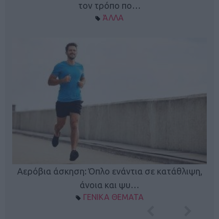
τον τρόπο πο…
ΆΛΛΑ
Κ
Αερόβια άσκηση: Όπλο ενάντια σε κατάθλιψη,
φή
άνοια και ψυ…
ΓΕΝΙΚΑ ΘΕΜΑΤΑ