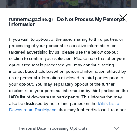
runnermagazine.gr -
Do Not Process My Personal
Information
5o RUN TOGETHER powered by INTERSPORT &
If you wish to opt-out of the sale, sharing to third parties, or
SAUCONY
processing of your personal or sensitive information for
14-10-2018: Αγώνας με χαρακτήρα fun run 9, 6 & 3 χλμ.
targeted advertising by us, please use the below opt-out
section to confirm your selection. Please note that after your
opt-out request is processed you may continue seeing
interest-based ads based on personal information utilized by
us or personal information disclosed to third parties prior to
your opt-out. You may separately opt-out of the further
disclosure of your personal information by third parties on the
IAB’s list of downstream participants. This information may
also be disclosed by us to third parties on the
IAB’s List of
Downstream Participants
that may further disclose it to other
third parties.
Personal Data Processing Opt Outs