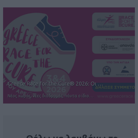
12ος TUI Rhodes Marathon: Άνοιγμα ε…
Αγώνες για όλους στην Ρόδο
NEWSLETTER