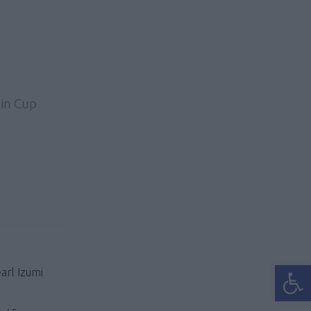
in Cup
Ανοίξτε
rl Izumi