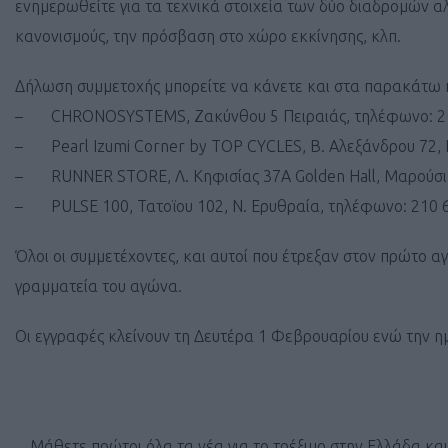
ενημερωθείτε για τα τεχνικά στοιχεία των δύο διαδρομών α
κανονισμούς, την πρόσβαση στο χώρο εκκίνησης, κλπ.
Δήλωση συμμετοχής μπορείτε να κάνετε και στα παρακάτω
– CHRONOSYSTEMS, Ζακύνθου 5 Πειραιάς, τηλέφωνο: 21
– Pearl Izumi Corner by TOP CYCLES, Β. Αλεξάνδρου 72, Π
– RUNNER STORE, Λ. Κηφισίας 37Α Golden Hall, Μαρούσι,
– PULSE 100, Τατοϊου 102, Ν. Ερυθραία, τηλέφωνο: 210 
Όλοι οι συμμετέχοντες, και αυτοί που έτρεξαν στον πρώτο 
γραμματεία του αγώνα.
Οι εγγραφές κλείνουν τη Δευτέρα 1 Φεβρουαρίου ενώ την ημ
Μάθετε πρώτοι όλα τα νέα για το τρέξιμο στην Ελλάδα κα