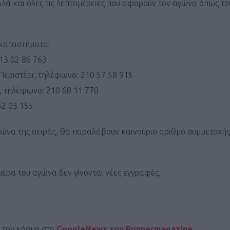
λλά και όλες τις λεπτομέρειες που αφορούν τον αγώνα όπως το
 καταστήματα:
3 02 86 763
εριστέρι, τηλέφωνο: 210 57 58 915
 τηλέφωνο: 210 68 11 770
62 03 155
αγώνα της σειράς, θα παραλάβουν καινούριο αριθμό συμμετοχής
έρα του αγώνα δεν γίνονται νέες εγγραφές.
ι τον κόσμο στο
GoogleNews του Runnermagazine
.