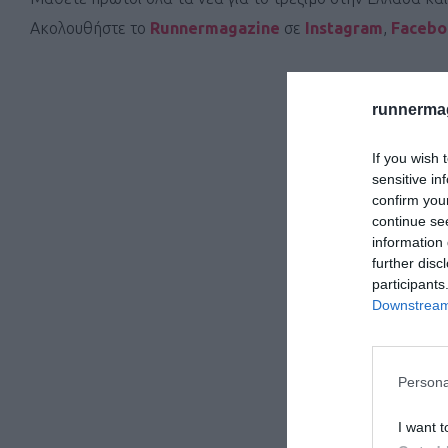
Ακολουθήστε το
Runnermagazine
σε
Instagram
,
Faceb
runnermag
If you wish 
sensitive in
confirm you
continue se
information 
further disc
participants
Downstream 
Persona
I want t