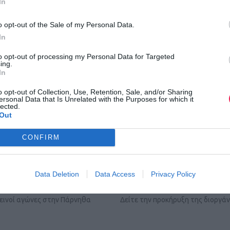
In
o opt-out of the Sale of my Personal Data.
In
to opt-out of processing my Personal Data for Targeted
ing.
In
o opt-out of Collection, Use, Retention, Sale, and/or Sharing
ersonal Data that Is Unrelated with the Purposes for which it
lected.
Out
CONFIRM
ayoPRO TrailRace
10ος Γύρος Πανεπιστημι
Data Deletion
Data Access
Privacy Policy
Πολυτεχνειούπολης Ζω
ρεινοί αγώνες στην Πάρνηθα
Δείτε την προκήρυξη της διοργά