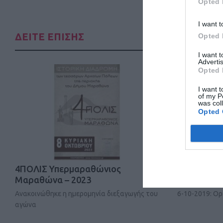
Opted 
I want t
ΔΕΙΤΕ ΕΠΙΣΗΣ
Opted 
I want 
Advertis
Opted 
I want t
of my P
was col
Opted 
4ΠΟΛΙΣ Υπερμαραθώνιος
13° Alpam
Μαραθώνα – 2023
Ανακοινώθηκε η ημερομηνία διεξαγωγής του
6-10-2019: Ο
αγώνα