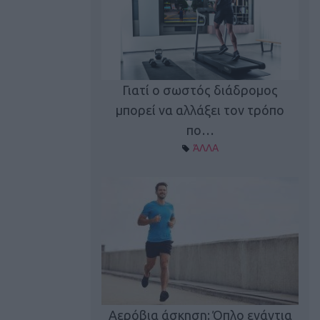
Γιατί ο σωστός διάδρομος
ι καφεΐνη
Τ
μπορεί να αλλάξει τον τρόπο
Α ΘΕΜΑΤΑ
πο…
ΆΛΛΑ
utions: Η άσκηση
Κα
 για το 2026!
Αερόβια άσκηση: Όπλο ενάντια