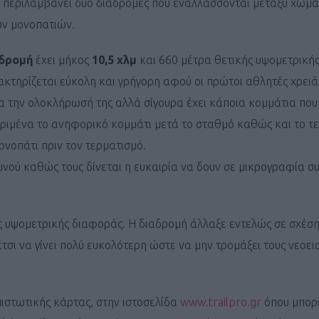
 περιλαμβάνει δύο διαδρομές που εναλλάσσονται μεταξύ χω
ν μονοπατιών.
αδρομή
έχει μήκος
10,5 χλμ
και 660 μέτρα θετικής υψομετρική
κτηρίζεται εύκολη και γρήγορη αφού οι πρώτοι αθλητές χρειά
ια την ολοκλήρωσή της αλλά σίγουρα έχει κάποια κομμάτια που 
κριμένα το ανηφορικό κομμάτι μετά το σταθμό καθώς και το τ
νοπάτι πριν τον τερματισμό.
υνού καθώς τους δίνεται η ευκαιρία να δουν σε μικρογραφία σ
ς υψομετρικής διαφοράς. Η διαδρομή άλλαξε εντελώς σε σχέση
τσι να γίνει πολύ ευκολότερη ώστε να μην τρομάξει τους νεοε
πιστωτικής κάρτας, στην ιστοσελίδα
www.trailpro.gr
όπου μπορε