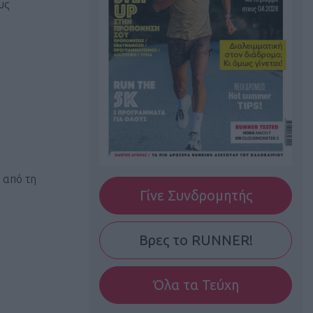
υς
 από τη
Γίνε Συνδρομητής
Βρες το RUNNER!
Όλα τα Τεύχη