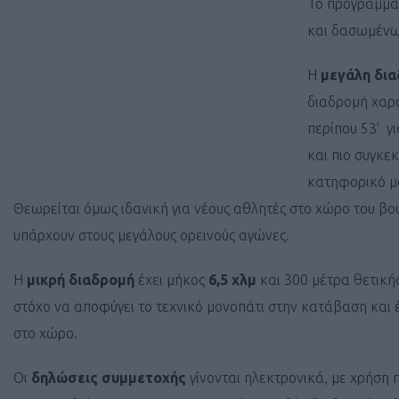
Το πρόγραμμα
και δασωμένω
Η
μεγάλη δι
διαδρομή χαρα
περίπου 53’ γ
και πιο συγκε
κατηφορικό μο
Θεωρείται όμως ιδανική για νέους αθλητές στο χώρο του βο
υπάρχουν στους μεγάλους ορεινούς αγώνες.
Η
μικρή διαδρομή
έχει μήκος
6,5 χλμ
και 300 μέτρα θετική
στόχο να αποφύγει το τεχνικό μονοπάτι στην κατάβαση και έ
στο χώρο.
Οι
δηλώσεις συμμετοχής
γίνονται ηλεκτρονικά, με χρήση 