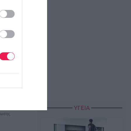
ούπολης-
γράφο…
ΥΓΕΙΑ
νωσης