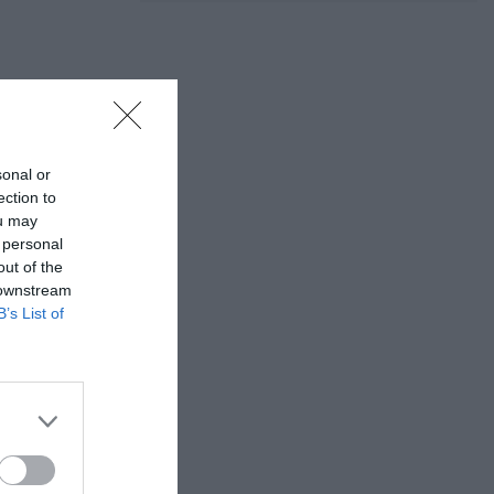
sonal or
ection to
ou may
 personal
out of the
 downstream
B’s List of