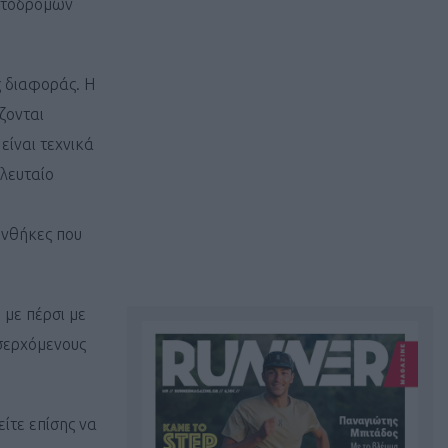
ματόδρομων
ς διαφοράς. Η
ζονται
είναι τεχνικά
ελευταίο
υνθήκες που
 με πέρσι με
ισερχόμενους
ίτε επίσης να