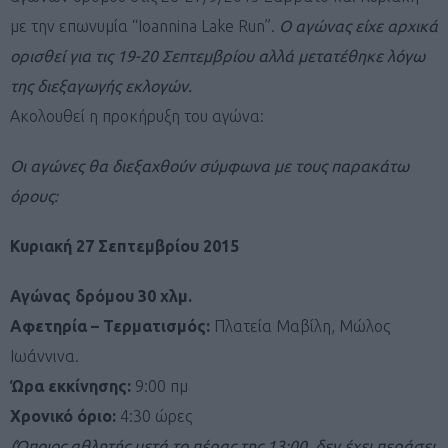
με την επωνυμία “Ioannina Lake Run”.
Ο αγώνας είχε αρχικά
ορισθεί για τις 19-20 Σεπτεμβρίου αλλά μετατέθηκε λόγω
της διεξαγωγής εκλογών.
Ακολουθεί η προκήρυξη του αγώνα:
Οι αγώνες θα διεξαχθούν σύμφωνα με τους παρακάτω
όρους:
Κυριακή 27 Σεπτεμβρίου 2015
Αγώνας δρόμου 30 χλμ.
Αφετηρία – Τερματισμός:
Πλατεία Μαβίλη, Μώλος
Ιωάννινα.
Ώρα εκκίνησης:
9:00 πμ
Χρονικό όριο:
4:30 ώρες
(Όποιος αθλητής μετά το πέρας της 13:00 δεν έχει περάσει