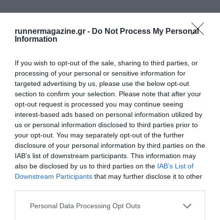
runnermagazine.gr -
Do Not Process My Personal
Information
If you wish to opt-out of the sale, sharing to third parties, or
processing of your personal or sensitive information for
Μάθετε πρώτοι όλα τα νέα για το τρέξιμο στην Ελλάδα
targeted advertising by us, please use the below opt-out
section to confirm your selection. Please note that after your
και τον κόσμο στο
GoogleNews του Runnermagazine
.
opt-out request is processed you may continue seeing
Ακολουθήστε το
Runnermagazine
σε
Instagram
,
interest-based ads based on personal information utilized by
Facebook
και
Twitter
.
us or personal information disclosed to third parties prior to
your opt-out. You may separately opt-out of the further
disclosure of your personal information by third parties on the
IAB’s list of downstream participants. This information may
also be disclosed by us to third parties on the
IAB’s List of
Downstream Participants
that may further disclose it to other
third parties.
Personal Data Processing Opt Outs