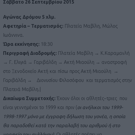
Σάββατο 26 Σεπτεμβρίου 2015
Αγώνας Δρόμου 5 χλμ.
Αφετηρία – Τερματισμός:
Πλατεία Μαβίλη, Μώλος
Ιωάννινα.
Ώρα εκκίνησης:
18:30
Περιγραφή Διαδρομής:
Πλατεία Μαβίλη → Κ.Καραμανλή
→ Γ. Ελιγιά → Γαριβάλδη → Ακτή Μιαούλη → αναστροφή
στο Ξενοδοχείο Ακτή και πίσω προς Ακτή Μιαούλη →
Γαριβάλδη → Διονυσίου Φιλοσόφου και τερματισμός στην
Πλατειά Μαβίλη.|
Δικαίωμα Συμμετοχής:
Έχουν όλοι οι αθλητές–τριες που
είναι γεννημένοι το 1999 και πριν (
οι ανήλικοι του 1999-
1998-1997 μόνο με έγγραφη δήλωση του γονέα, η οποία
θα παραδοθεί κατά την παραλαβή του αριθμού ή στο
γραφείο του συλλόγου).
Οι αθλητές πρέπει να