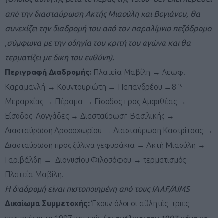
από την διασταύρωση Ακτής Μιαούλη και Βογιάνου, θα
συνεχίζει την διαδρομή του από τον παραλίμνιο πεζόδρομο
,σύμφωνα με την οδηγία του κριτή του αγώνα και θα
τερματίζει με δική του ευθύνη).
Περιγραφή Διαδρομής:
Πλατεία Μαβίλη → Λεωφ.
ης
Καραμανλή → Κουντουριώτη → Παπανδρέου →8
Μεραρχίας → Πέραμα → Είσοδος προς Αμφιθέας →
Είσοδος Λογγάδες → Διασταύρωση Βασιλικής →
Διασταύρωση Δροσοχωρίου → Διασταύρωση Καστρίτσας →
Διασταύρωση προς ξύλινα γεφυράκια → Ακτή Μιαούλη →
Γαριβάλδη → Διονυσίου Φιλοσόφου → τερματισμός
Πλατεία Μαβίλη.
Η διαδρομή είναι πιστοποιημένη από τους IAAF/AIMS
Δικαίωμα Συμμετοχής:
Έχουν όλοι οι αθλητές–τριες
γεννημένοι το 1997 και πρίν (
οι ανήλικοι του 1997 μόνο με