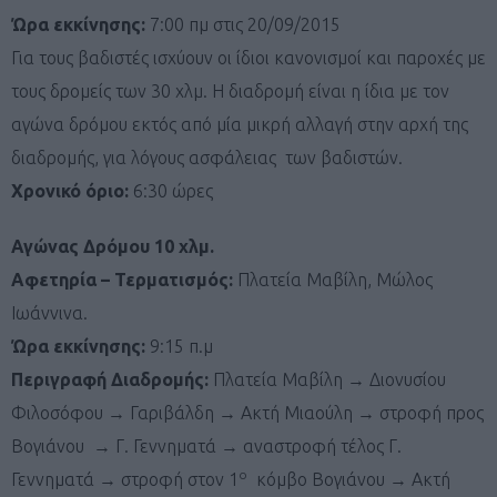
Ώρα εκκίνησης:
7:00 πμ στις 20/09/2015
Για τους βαδιστές ισχύουν οι ίδιοι κανονισμοί και παροχές με
τους δρομείς των 30 χλμ. Η διαδρομή είναι η ίδια με τον
αγώνα δρόμου εκτός από μία μικρή αλλαγή στην αρχή της
διαδρομής, για λόγους ασφάλειας των βαδιστών.
Χρονικό όριο:
6:30 ώρες
Αγώνας Δρόμου 10 χλμ.
Αφετηρία – Τερματισμός:
Πλατεία Μαβίλη, Μώλος
Ιωάννινα.
Ώρα εκκίνησης:
9:15 π.μ
Περιγραφή Διαδρομής:
Πλατεία Μαβίλη → Διονυσίου
Φιλοσόφου → Γαριβάλδη → Ακτή Μιαούλη → στροφή προς
Βογιάνου → Γ. Γεννηματά → αναστροφή τέλος Γ.
ο
Γεννηματά → στροφή στον 1
κόμβο Βογιάνου → Aκτή