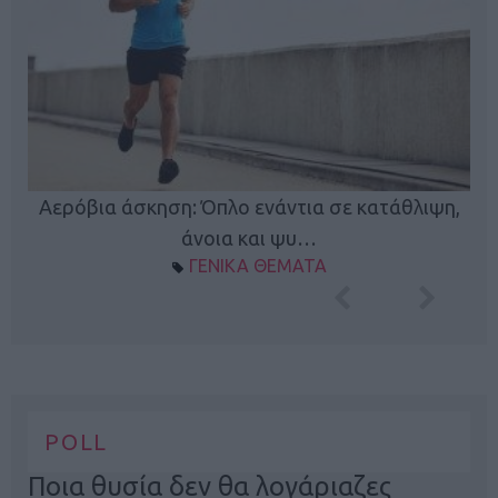
Κ
Αερόβια άσκηση: Όπλο ενάντια σε κατάθλιψη,
φή
άνοια και ψυ…
ΓΕΝΙΚΑ ΘΕΜΑΤΑ
POLL
Ποια θυσία δεν θα λογάριαζες