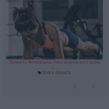
Τονικοί vs Φασικοί μύες: Ποιοι είναι και γιατί πρέπει
ν…
ΓΕΝΙΚΑ ΘΕΜΑΤΑ