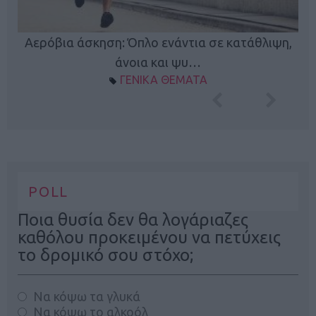
Κ
Αερόβια άσκηση: Όπλο ενάντια σε κατάθλιψη,
φή
άνοια και ψυ…
ΓΕΝΙΚΑ ΘΕΜΑΤΑ
POLL
Ποια θυσία δεν θα λογάριαζες
καθόλου προκειμένου να πετύχεις
το δρομικό σου στόχο;
Να κόψω τα γλυκά
Να κόψω το αλκοόλ