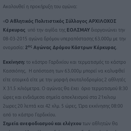
Ακολουθεί η προκήρυξη του αγώνα:
«
Ο Αθλητικός Πολιτιστικός Σύλλογος ΑΡΧΙΛΟΧΟΣ
Κέρκυρας
υπό την αιγίδα της
ΕΟΛΣΜΑΥ
διοργανώνει την
08-03-2015 αγώνα δρόμου υπεραπόστασης 63.000μ με την
ος
ονομασία:
2
Aγώνας Δρόμου Κάστρων Κέρκυρας
.
Εκκίνηση:
το κάστρο Γαρδικίου και τερματισμός το κάστρο
Κασσιόπης. Η απόσταση των 63.000μ μπορεί να καλυφθεί
είτε ατομικά είτε με την μορφή σκυταλοδρομίας 2 αθλητές
Χ 31.5 χιλιόμετρα. Ο αγώνας θα έχει όριο τερματισμού 8:30
ώρες και ενδιάμεσα σημεία αποκλεισμού στα 21χιλιομ
2ωρες 20 λεπτά και 42 χλμ. 5 ώρες. Ώρα εκκίνησης 08:00
από το κάστρο Γαρδικίου.
Σημεία ανεφοδιασμού και ελέγχου
των αθλητών θα