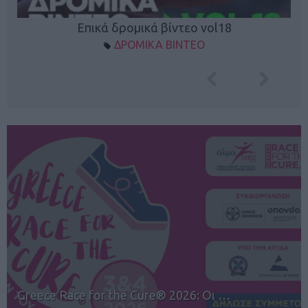
Επικά δρομικά βίντεο vol18
ΔΡΟΜΙΚΑ ΒΙΝΤΕΟ
12ος TUI Rhodes Marathon: Άνοιγμα ε…