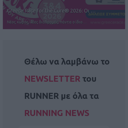
12ος TUI Rhodes Marathon: Άνοιγμα ε…
Αγώνες για όλους στην Ρόδο
NEWSLETTER
Θέλω να λαμβάνω το
NEWSLETTER
του
RUNNER με όλα τα
RUNNING NEWS