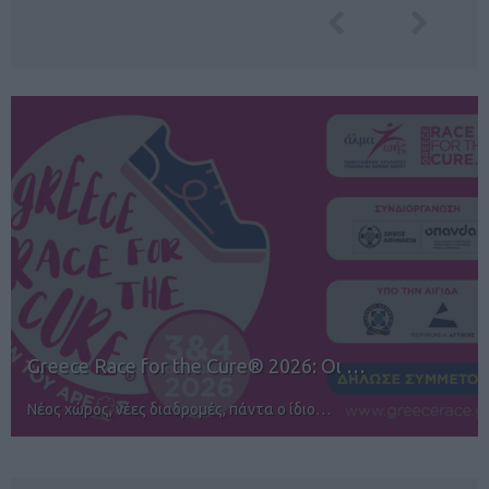
12ος TUI Rhodes Marathon: Άνοιγμα ε…
Αγώνες για όλους στην Ρόδο