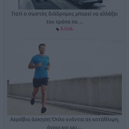
Γιατί ο σωστός διάδρομος μπορεί να αλλάξει
τον τρόπο πο…
ΆΛΛΑ
Κ
Αερόβια άσκηση: Όπλο ενάντια σε κατάθλιψη,
φή
άνοια και ψυ…