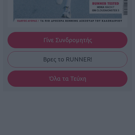
Γίνε Συνδρομητής
Βρες το RUNNER!
Όλα τα Τεύχη