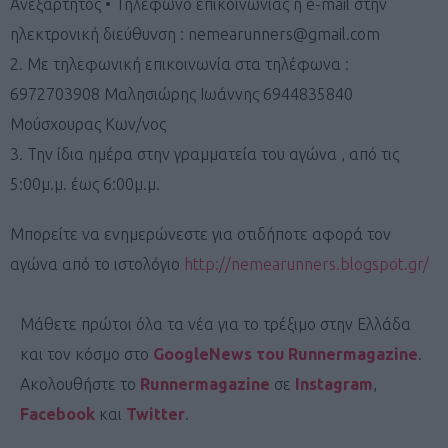
Ανεξάρτητος • Τηλέφωνο επικοινωνίας ή e-mail στην
ηλεκτρονική διεύθυνση :
nemearunners@gmail.com
2. Με τηλεφωνική επικοινωνία στα τηλέφωνα :
6972703908 Μαλησιώρης Ιωάννης 6944835840
Μούσχουρας Κων/νος
3. Την ίδια ημέρα στην γραμματεία του αγώνα , από τις
5:00μ.μ. έως 6:00μ.μ.
Μπορείτε να ενημερώνεστε για οτιδήποτε αφορά τον
αγώνα από το ιστολόγιο
http://nemearunners.blogspot.gr/
Μάθετε πρώτοι όλα τα νέα για το τρέξιμο στην Ελλάδα
και τον κόσμο στο
GoogleNews του Runnermagazine
.
Ακολουθήστε το
Runnermagazine
σε
Instagram
,
Facebook
και
Twitter
.