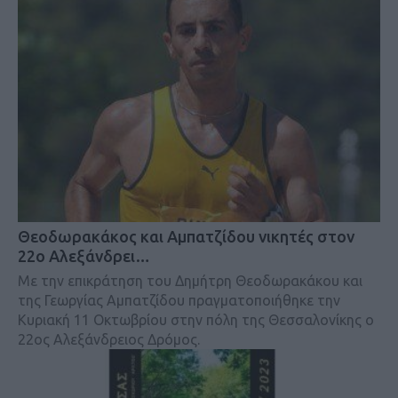
Θεοδωρακάκος και Αμπατζίδου νικητές στον
22ο Αλεξάνδρει…
Με την επικράτηση του Δημήτρη Θεοδωρακάκου και
της Γεωργίας Αμπατζίδου πραγματοποιήθηκε την
Κυριακή 11 Οκτωβρίου στην πόλη της Θεσσαλονίκης ο
22ος Αλεξάνδρειος Δρόμος.