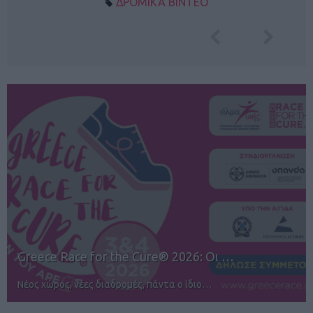
ΔΡΟΜΙΚΑ ΒΙΝΤΕΟ
12ος TUI Rhodes Marathon: Άνοιγμα ε…
Αγώνες για όλους στην Ρόδο