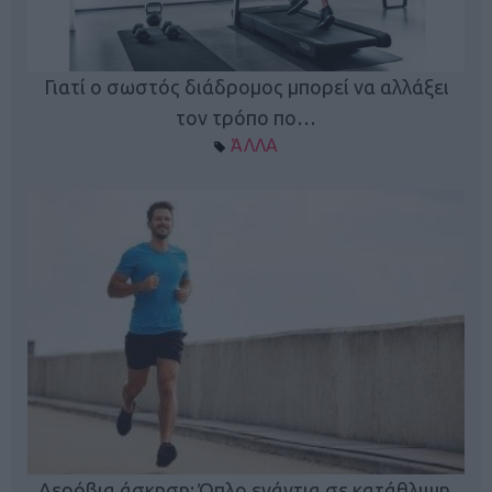
Γιατί ο σωστός διάδρομος μπορεί να αλλάξει
τον τρόπο πο…
ΆΛΛΑ
Κ
Αερόβια άσκηση: Όπλο ενάντια σε κατάθλιψη,