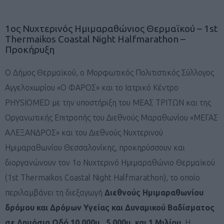
1ος Νυχτερινός Ημιμαραθώνιος Θερμαϊκού – 1st
Thermaikos Coastal Night Halfmarathon –
Προκήρυξη
Ο Δήμος Θερμαϊκού, ο Μορφωτικός Πολιτιστικός Σύλλογος
Αγγελοχωρίου «Ο ΦΑΡΟΣ» και το Ιατρικό Κέντρο
PHYSIOMED με την υποστήριξη του ΜΕΑΣ ΤΡΙΤΩΝ και της
Οργανωτικής Επιτροπής του Διεθνούς Μαραθωνίου «ΜΕΓΑΣ
ΑΛΕΞΑΝΔΡΟΣ» και του Διεθνούς Νυχτερινού
Ημιμαραθωνίου Θεσσαλονίκης, προκηρύσσουν και
διοργανώνουν τον 1ο Νυχτερινό Ημιμαραθώνιο Θερμαϊκού
(1st Thermaikos Coastal Night Halfmarathon), το οποίο
περιλαμβάνει τη διεξαγωγή
Διεθνούς Ημιμαραθωνίου
δρόμου και Δρόμων Υγείας και Δυναμικού Βαδίσματος
σε Δημόσια Οδό 10.000μ., 5.000μ. και 1 Μιλίου.
Η