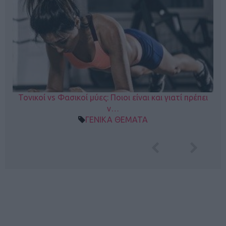
Τονικοί vs Φασικοί μύες: Ποιοι είναι και γιατί πρέπει
ν…
ΓΕΝΙΚΑ ΘΕΜΑΤΑ