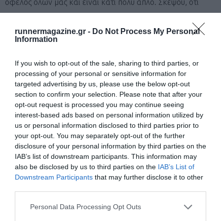
όφελος όλων μας και είναι κάτι πολύ απλό. Σκέψου, ότι
ακόμα και στο κράτος στοιχίζει πολύ λιγότερο να κάνει μία
runnermagazine.gr -
Do Not Process My Personal
μεταμόσχευση παρά να γίνεται μέρα παρά μέρα μία
Information
αιμοκάθαρση. Δεν θα πρέπει να γυρνάμε την πλάτη μας σε
κάτι τέτοιο. Κι εγώ όταν πεθάνω θα ήθελα οι δικοί μου να
If you wish to opt-out of the sale, sharing to third parties, or
processing of your personal or sensitive information for
θάψουν τα ελαττώματά μου και τις κακίες που μπορεί να
targeted advertising by us, please use the below opt-out
τους είπα, όχι τα όργανα που μπορούν να σώσουν μία ή και
section to confirm your selection. Please note that after your
opt-out request is processed you may continue seeing
περισσότερες ζωές».
interest-based ads based on personal information utilized by
us or personal information disclosed to third parties prior to
your opt-out. You may separately opt-out of the further
Πιστεύεις ότι με αυτό που κάνεις θα
disclosure of your personal information by third parties on the
εμπνεύσεις τους άλλους;
IAB’s list of downstream participants. This information may
also be disclosed by us to third parties on the
IAB’s List of
«Δεν θεωρώ ότι έκανα κάτι ηρωικό. Ήρωας για μένα είναι η
Downstream Participants
that may further disclose it to other
third parties.
μητέρα μου, και η κάθε μητέρα, ο κάθε αδελφός ή
συγγενής που παίρνει μία απόφαση να δωρίσει το όργανό
Personal Data Processing Opt Outs
του. Και πιο ήρωες ακόμα είναι αυτοί που, ενώ χάνουν τον