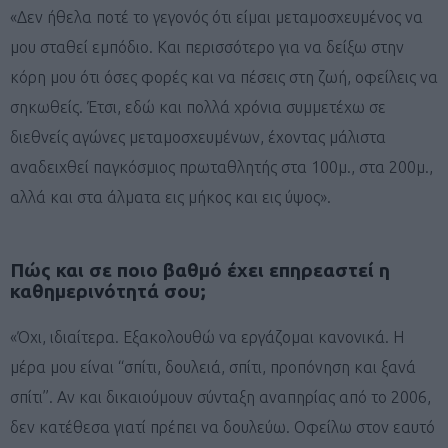
«Δεν ήθελα ποτέ το γεγονός ότι είμαι μεταμοσχευμένος να
μου σταθεί εμπόδιο. Και περισσότερο για να δείξω στην
κόρη μου ότι όσες φορές και να πέσεις στη ζωή, οφείλεις να
σηκωθείς. Έτσι, εδώ και πολλά χρόνια συμμετέχω σε
διεθνείς αγώνες μεταμοσχευμένων, έχοντας μάλιστα
αναδειχθεί παγκόσμιος πρωταθλητής στα 100μ., στα 200μ.,
αλλά και στα άλματα εις μήκος και εις ύψος».
Πώς και σε ποιο βαθμό έχει επηρεαστεί η
καθημερινότητά σου;
«Όχι, ιδιαίτερα. Εξακολουθώ να εργάζομαι κανονικά. Η
μέρα μου είναι ‘‘σπίτι, δουλειά, σπίτι, προπόνηση και ξανά
σπίτι’’. Αν και δικαιούμουν σύνταξη αναπηρίας από το 2006,
δεν κατέθεσα γιατί πρέπει να δουλεύω. Οφείλω στον εαυτό