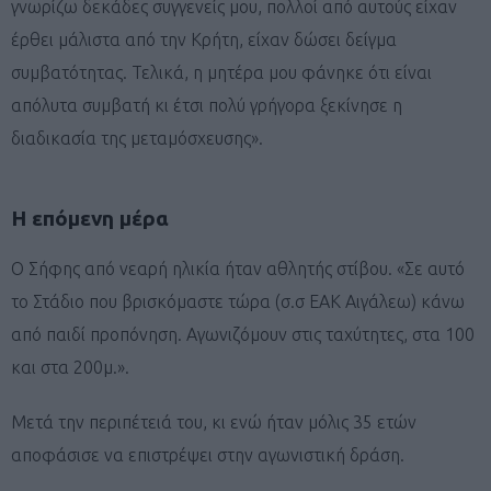
γνωρίζω δεκάδες συγγενείς μου, πολλοί από αυτούς είχαν
έρθει μάλιστα από την Κρήτη, είχαν δώσει δείγμα
συμβατότητας. Τελικά, η μητέρα μου φάνηκε ότι είναι
απόλυτα συμβατή κι έτσι πολύ γρήγορα ξεκίνησε η
διαδικασία της μεταμόσχευσης».
Η επόμενη μέρα
Ο Σήφης από νεαρή ηλικία ήταν αθλητής στίβου. «Σε αυτό
το Στάδιο που βρισκόμαστε τώρα (σ.σ ΕΑΚ Αιγάλεω) κάνω
από παιδί προπόνηση. Αγωνιζόμουν στις ταχύτητες, στα 100
και στα 200μ.».
Μετά την περιπέτειά του, κι ενώ ήταν μόλις 35 ετών
αποφάσισε να επιστρέψει στην αγωνιστική δράση.