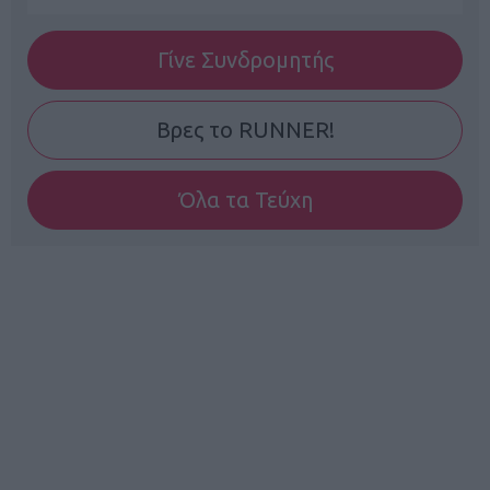
Γίνε Συνδρομητής
Βρες το RUNNER!
Όλα τα Τεύχη