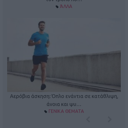
ΆΛΛΑ
Κ
Αερόβια άσκηση: Όπλο ενάντια σε κατάθλιψη,
φή
άνοια και ψυ…
ΓΕΝΙΚΑ ΘΕΜΑΤΑ