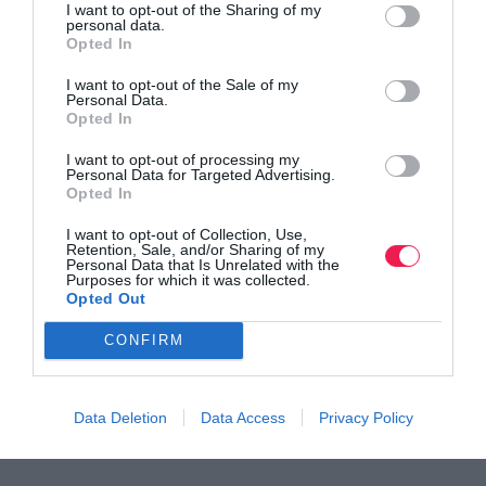
I want to opt-out of the Sharing of my
personal data.
δικό τους άνθρωπο, ελπίζουν για τη ζωή και τη συνέχεια
Opted In
της, βοηθώντας ανθρώπους που δεν γνωρίζουν. Αυτή είναι
I want to opt-out of the Sale of my
μία αλτρουιστική πράξη αγάπης. Τα όργανα ζουν 120
Personal Data.
Opted In
χρόνια. Γιατί να μη δώσουμε ζωή σε οκτώ ή και παραπάνω
ανθρώπους;».
I want to opt-out of processing my
Personal Data for Targeted Advertising.
Opted In
I want to opt-out of Collection, Use,
Retention, Sale, and/or Sharing of my
Personal Data that Is Unrelated with the
Purposes for which it was collected.
“
Η μαντινάδα του Σήφη
Opted Out
Όταν θα έρθει η στιγμή και πέθανα σας πούνε
CONFIRM
Τα όργανά μου δώσετε ανθρώποι να σωθούνε
Όπως και μένα η μάνα μου μου δωσε το νεφρό της
Data Deletion
Data Access
Privacy Policy
Για δεν μπορούσε να θωρεί να σιγοσβήνει ο γιός της”