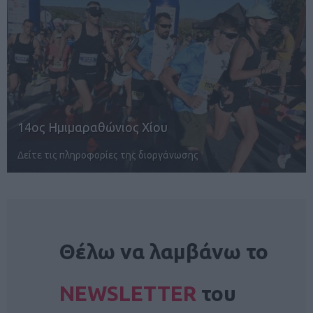
POWERADE B2Run Aθens 2026
Στις 8/10 το απόλυτο Corporate Running P…
NEWSLETTER
Θέλω να λαμβάνω το
NEWSLETTER
του