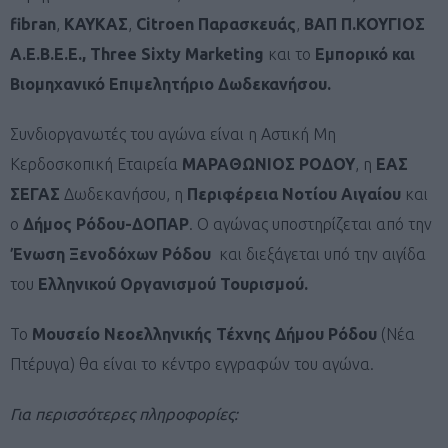
fibran
,
ΚΑΥΚΑΣ
,
Citroen
Παρασκευάς
,
ΒΑΠ Π.ΚΟΥΓΙΟΣ
Α.Ε.Β.Ε.Ε., Three Sixty Marketing
και το
Εμπορικό και
Βιομηχανικό Επιμελητήριο Δωδεκανήσου.
Συνδιοργανωτές του αγώνα είναι η Αστική Μη
Κερδοσκοπική Εταιρεία
ΜΑΡΑΘΩΝΙΟΣ ΡΟΔΟΥ
, η
ΕΑΣ
ΣΕΓΑΣ
Δωδεκανήσου, η
Περιφέρεια Νοτίου Αιγαίου
και
ο
Δήμος Ρόδου-ΔΟΠΑΡ
. O αγώνας υποστηρίζεται από την
Ένωση Ξενοδόχων Ρόδου
και διεξάγεται υπό την αιγίδα
του
Ελληνικού Οργανισμού Τουρισμού.
Το
Μουσείο Νεοελληνικής Τέχνης Δήμου Ρόδου
(Νέα
Πτέρυγα) θα είναι το κέντρο εγγραφών του αγώνα.
Για περισσότερες πληροφορίες: