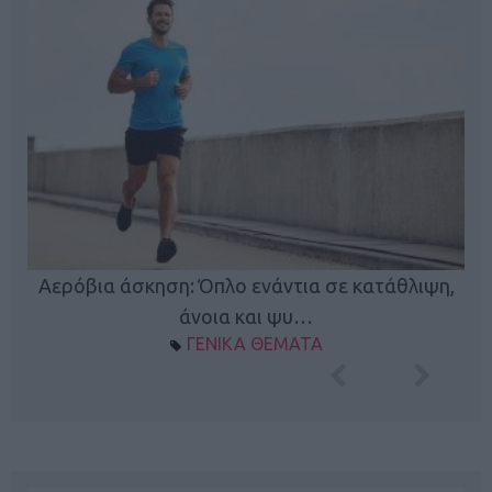
Κ
Αερόβια άσκηση: Όπλο ενάντια σε κατάθλιψη,
φή
άνοια και ψυ…
ΓΕΝΙΚΑ ΘΕΜΑΤΑ