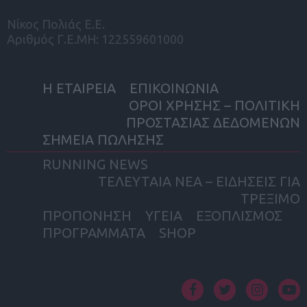
Νίκος Πολιάς Ε.Ε.
Αριθμός Γ.Ε.ΜΗ: 122559601000
Η ΕΤΑΙΡΕΙΑ
ΕΠΙΚΟΙΝΩΝΙΑ
ΟΡΟΙ ΧΡΗΣΗΣ – ΠΟΛΙΤΙΚΗ
ΠΡΟΣΤΑΣΙΑΣ ΔΕΔΟΜΕΝΩΝ
ΣΗΜΕΙΑ ΠΩΛΗΣΗΣ
RUNNING NEWS
ΤΕΛΕΥΤΑΙΑ ΝΕΑ – ΕΙΔΗΣΕΙΣ ΓΙΑ
ΤΡΕΞΙΜΟ
ΠΡΟΠΟΝΗΣΗ
ΥΓΕΙΑ
ΕΞΟΠΛΙΣΜΟΣ
ΠΡΟΓΡΑΜΜΑΤΑ
SHOP
facebook
twitter
instagram
yout