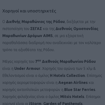
Χορηγοί και υποστηρικτές
Ο
Διεθνής Μαραθώνιος της Ρόδου
, διεξάγεται με την
πιστοποίηση του
ΣΕΓΑΣ
και της
Διεθνούς Ομοσπονδίας
Μαραθωνίων Δρόμων AIMS
, σε μια εξαιρετική
παραθαλάσσια διαδρομή που αναδεικνύει με τον καλύτερο
τρόπο τα αξιοθέατα της Ρόδου.
ου
Μέγας χορηγός του
7
Διεθνούς Μαραθωνίου Ρόδου
είναι η
Under Armour
. Χορηγός του αγώνα των 5 χλμ &
Εθελοντισμού είναι ο όμιλος
H Hotels Collection
. Επίσημος
χορηγός αερομεταφορών είναι η
Aegean
Airlines
και
χορηγός ακτοπλοϊκών μεταφορών η
Blue Star Ferries
.
Χορηγός φιλοξενίας είναι ο όμιλος
Mitsis
Hotels
. Επίσημοι
χορηγοί είναι οι
iStorm
,
Garden
of
Panthenols
,