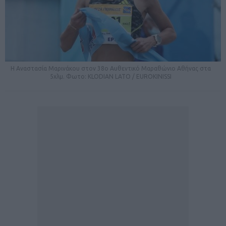
H Αναστασία Μαρινάκου στον 38ο Αυθεντικό Μαραθώνιο Αθήνας στα
5χλμ. Φωτο: KLODIAN LATO / EUROKINISSI