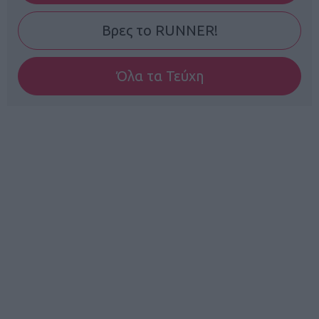
Βρες το RUNNER!
Όλα τα Τεύχη