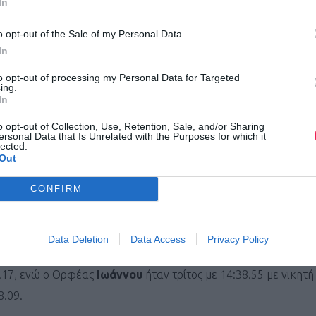
In
o opt-out of the Sale of my Personal Data.
λά καθώς ο Ανδρέας
Γεωργίου
εγκατέλειψε, ενώ ο Γιώργος
Κύρ
In
to opt-out of processing my Personal Data for Targeted
ing.
In
, η Μελίσσα
Αναστασάκης
αν και έτρεξε πολύ γρήγορα τα τελευ
o opt-out of Collection, Use, Retention, Sale, and/or Sharing
ersonal Data that Is Unrelated with the Purposes for which it
κατακτώντας το χάλκινο μετάλλιο με 9:38.68, ενώ η Μαρία
Κάσ
lected.
Out
2.86. Νικήτρια ήταν η Τουρκάλα
Yagiz
με πολύ δυνατό φίνις, α
ι στα 5.000μ. τη δεύτερη ημέρα των αγώνων.
CONFIRM
Data Deletion
Data Access
Privacy Policy
αμούλης
δοκίμασε πολύ γρήγορα περάσματα και τελικά έμεινε 
5.17, ενώ ο Ορφέας
Ιωάννου
ήταν τρίτος με 14:38.55 με νικητ
8.09.