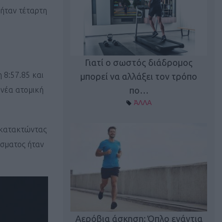
ήταν τέταρτη
Γιατί ο σωστός διάδρομος
ι καφεΐνη
Τ
η 8:57.85 και
μπορεί να αλλάξει τον τρόπο
Α ΘΕΜΑΤΑ
πο…
 νέα ατομική
ΆΛΛΑ
 κατακτώντας
ίσματος ήταν
utions: Η άσκηση
Κα
 για το 2026!
Αερόβια άσκηση: Όπλο ενάντια