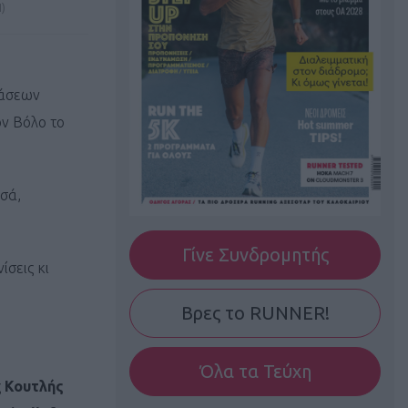
)
τάσεων
ν Βόλο το
υσά,
Γίνε Συνδρομητής
ίσεις κι
Βρες το RUNNER!
Όλα τα Τεύχη
ς
Κουτλής