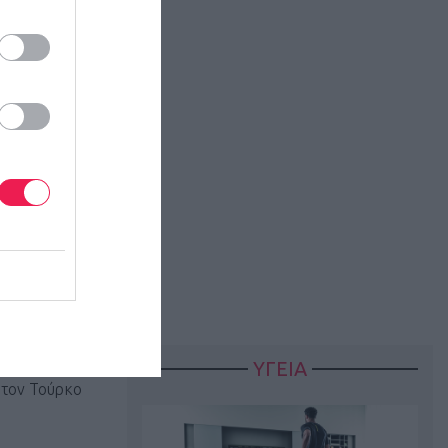
τσης
ταία 500μ.,
σου
ήταν
θλήτρια που
δεύτερος με
ΥΓΕΙΑ
ή τον Τούρκο