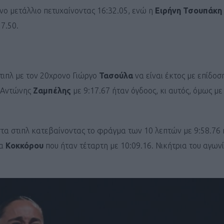
νο μετάλλιο πετυχαίνοντας 16:32.05, ενώ η
Ειρήνη Τσουπάκη
7.50.
Καφές κα
στιπλ με τον 20χρονο Γιώργο
Τασούλα
να είναι έκτος με επίδοσ
ΓΕΝΙΚ
ο Αντώνης
Ζαμπέλης
με 9:17.67 ήταν όγδοος, κι αυτός, όμως με
τα στιπλ κατεβαίνοντας το φράγμα των 10 λεπτών με 9:58.76
ία
Κοκκόρου
που ήταν τέταρτη με 10:09.16. Νικήτρια του αγων
New Year Resol
στην κορυφή