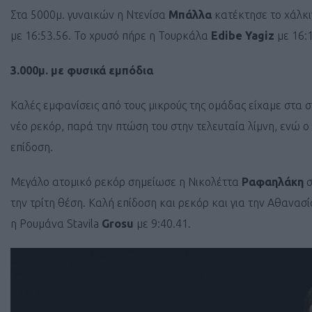
Στα 5000μ. γυναικών η Ντενίσα
Μπάλλα
κατέκτησε το χάλκι
με 16:53.56. Το χρυσό πήρε η Τουρκάλα
Edibe Yagiz
με 16:1
3.000μ. με φυσικά εμπόδια
Καλές εμφανίσεις από τους μικρούς της ομάδας είχαμε στα 
νέο ρεκόρ, παρά την πτώση του στην τελευταία λίμνη, ενώ 
επίδοση.
Μεγάλο ατομικό ρεκόρ σημείωσε η Νικολέττα
Ραφαηλάκη
σ
την τρίτη θέση. Καλή επίδοση και ρεκόρ και για την Αθανασ
η Ρουμάνα Stavila
Grosu
με 9:40.41.