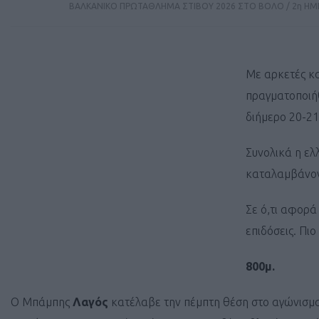
ΒΑΛΚΑΝΙΚΟ ΠΡΩΤΑΘΛΗΜΑ ΣΤΙΒΟΥ 2026 ΣΤΟ ΒΟΛΟ / 2η ΗΜΕ
Mε αρκετές κ
πραγματοποιή
διήμερο 20-21 
Συνολικά η ελ
καταλαμβάνοντ
Σε ό,τι αφορά
επιδόσεις. Πι
800μ.
Ο Μπάμπης
Λαγός
κατέλαβε την πέμπτη θέση στο αγώνισμ