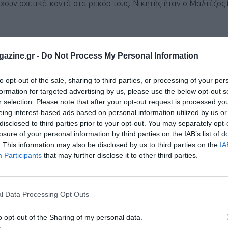
έχουν σχετικά κοντά στα ρεκόρ τους. Νικητής ήταν ο Μαλτέζος
α και πήραν το ασημένιο και το χάλκινο μετάλλιο. Συγκεκριμένα
azine.gr -
Do Not Process My Personal Information
λάκα
ήταν τρίτη πολύ κοντά με 2:02.16 πέφτοντας στο νήμα. Ν
to opt-out of the sale, sharing to third parties, or processing of your per
formation for targeted advertising by us, please use the below opt-out s
r selection. Please note that after your opt-out request is processed y
eing interest-based ads based on personal information utilized by us or
disclosed to third parties prior to your opt-out. You may separately opt-
ς
στα 1.500μ. όπου με 3:41.78 πήρε την τέταρτη θέση σε ένα α
losure of your personal information by third parties on the IAB’s list of
75. Ο αθλητής από την Θράκη συνέτριψε το ατομικό του ρεκόρ 
. This information may also be disclosed by us to third parties on the
IA
Participants
that may further disclose it to other third parties.
 κι αυτός το προσωπικό του ρεκόρ για λίγα εκατοστά καταλαμ
l Data Processing Opt Outs
 κι έκαναν το 1-2. Η Ιουλιάννα
Ρούσσου
ήταν η νικήτρια σε μί
κολούθησε πολύ κοντά σε 4:20.30.
o opt-out of the Sharing of my personal data.