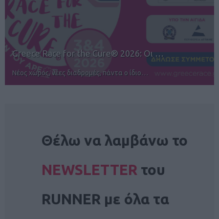
12ος TUI Rhodes Marathon: Άνοιγμα ε…
Αγώνες για όλους στην Ρόδο
NEWSLETTER
Θέλω να λαμβάνω το
NEWSLETTER
του
RUNNER με όλα τα