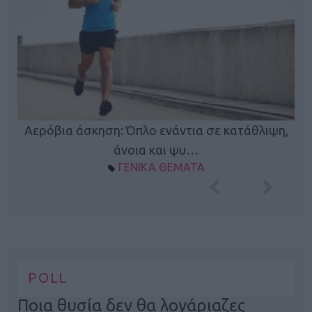
Κ
Αερόβια άσκηση: Όπλο ενάντια σε κατάθλιψη,
φή
άνοια και ψυ…
ΓΕΝΙΚΑ ΘΕΜΑΤΑ
POLL
Ποια θυσία δεν θα λογάριαζες