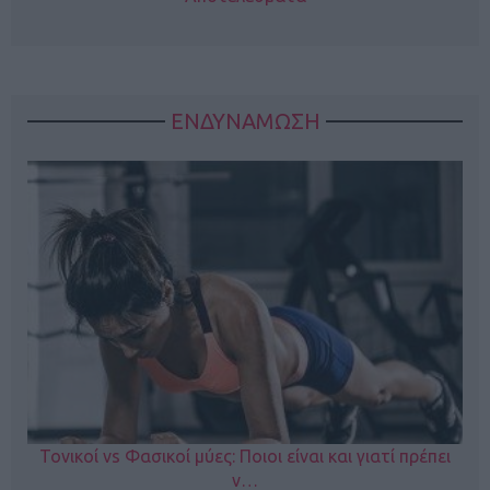
ΕΝΔΥΝΑΜΩΣΗ
Τονικοί vs Φασικοί μύες: Ποιοι είναι και γιατί πρέπει
ν…