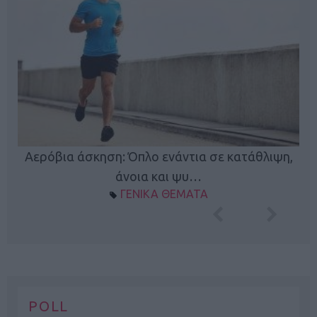
Κ
Αερόβια άσκηση: Όπλο ενάντια σε κατάθλιψη,
φή
άνοια και ψυ…
ΓΕΝΙΚΑ ΘΕΜΑΤΑ
POLL