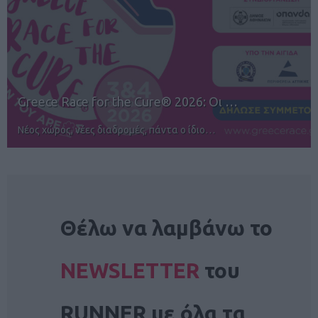
12ος TUI Rhodes Marathon: Άνοιγμα ε…
Αγώνες για όλους στην Ρόδο
NEWSLETTER
Θέλω να λαμβάνω το
NEWSLETTER
του
RUNNER με όλα τα