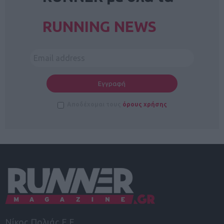
RUNNING NEWS
Αποδέχομαι τους
όρους χρήσης
Νίκος Πολιάς Ε.Ε.