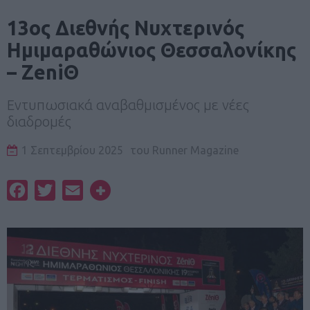
13ος Διεθνής Νυχτερινός
Ημιμαραθώνιος Θεσσαλονίκης
– ZeniΘ
Εντυπωσιακά αναβαθμισμένος με νέες
διαδρομές
1 Σεπτεμβρίου 2025
του
Runner Magazine
Facebook
Twitter
Email