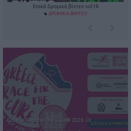
Επικά δρομικά βίντεο vol18
ΔΡΟΜΙΚΑ ΒΙΝΤΕΟ
12ος TUI Rhodes Marathon: Άνοιγμα ε…