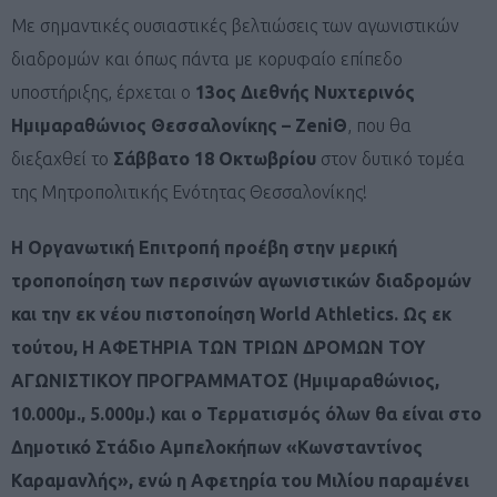
Με σημαντικές ουσιαστικές βελτιώσεις των αγωνιστικών
διαδρομών και όπως πάντα με κορυφαίο επίπεδο
υποστήριξης, έρχεται ο
13ος Διεθνής Νυχτερινός
Ημιμαραθώνιος Θεσσαλονίκης – ZeniΘ
, που θα
διεξαχθεί το
Σάββατο 18 Οκτωβρίου
στον δυτικό τομέα
της Μητροπολιτικής Ενότητας Θεσσαλονίκης!
Η Οργανωτική Επιτροπή προέβη στην μερική
τροποποίηση των περσινών αγωνιστικών διαδρομών
και την εκ νέου πιστοποίηση World Athletics. Ως εκ
τούτου, Η ΑΦΕΤΗΡΙΑ ΤΩΝ ΤΡΙΩΝ ΔΡΟΜΩΝ ΤΟΥ
ΑΓΩΝΙΣΤΙΚΟΥ ΠΡΟΓΡΑΜΜΑΤΟΣ (Ημιμαραθώνιος,
10.000μ., 5.000μ.) και ο Τερματισμός όλων θα είναι στο
Δημοτικό Στάδιο Αμπελοκήπων «Κωνσταντίνος
Καραμανλής», ενώ η Αφετηρία του Μιλίου παραμένει