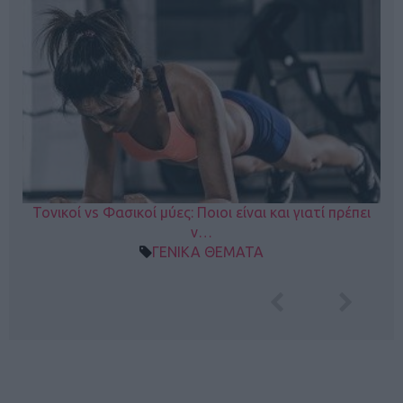
Τονικοί vs Φασικοί μύες: Ποιοι είναι και γιατί πρέπει
ν…
ΓΕΝΙΚΑ ΘΕΜΑΤΑ