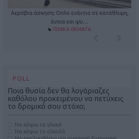
Κ
Αερόβια άσκηση: Όπλο ενάντια σε κατάθλιψη,
φή
άνοια και ψυ…
ΓΕΝΙΚΑ ΘΕΜΑΤΑ
POLL
Ποια θυσία δεν θα λογάριαζες
καθόλου προκειμένου να πετύχεις
το δρομικό σου στόχο;
Να κόψω τα γλυκά
Να κόψω το αλκοόλ
Να ακολουθήσω μία αυστηρή διατροφή