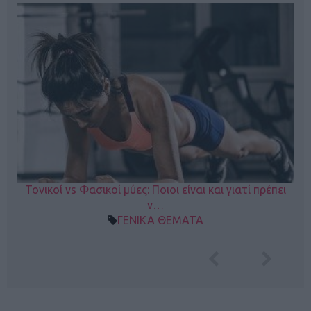
Τονικοί vs Φασικοί μύες: Ποιοι είναι και γιατί πρέπει
ν…
ΓΕΝΙΚΑ ΘΕΜΑΤΑ