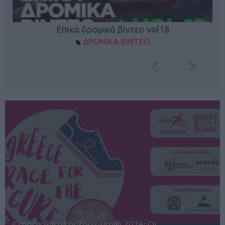
Επικά δρομικά βίντεο vol18
ΔΡΟΜΙΚΑ ΒΙΝΤΕΟ
12ος TUI Rhodes Marathon: Άνοιγμα ε…