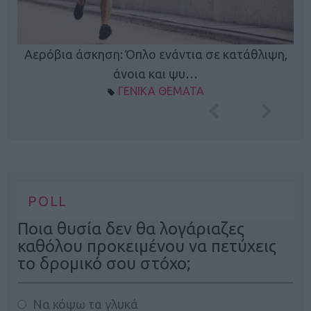
Κ
Αερόβια άσκηση: Όπλο ενάντια σε κατάθλιψη,
φή
άνοια και ψυ…
ΓΕΝΙΚΑ ΘΕΜΑΤΑ
POLL
Ποια θυσία δεν θα λογάριαζες
καθόλου προκειμένου να πετύχεις
το δρομικό σου στόχο;
Να κόψω τα γλυκά