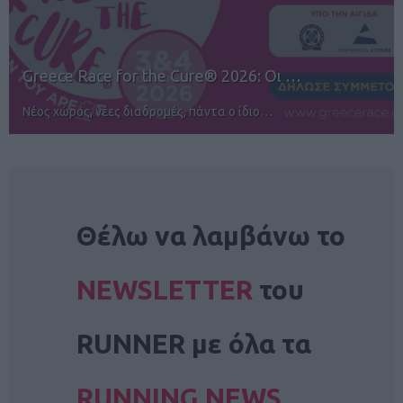
12ος TUI Rhodes Marathon: Άνοιγμα ε…
Αγώνες για όλους στην Ρόδο
NEWSLETTER
Θέλω να λαμβάνω το
NEWSLETTER
του
RUNNER με όλα τα
RUNNING NEWS