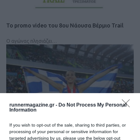
Το promo video του 8ου Νάουσα Βέρμιο Trail
Ο αγώνας πλησιάζει…
runnermagazine.gr -
Do Not Process My Personal
Information
If you wish to opt-out of the sale, sharing to third parties, or
processing of your personal or sensitive information for
Παγκόσμιο Κ20: Το πρώτο μετάλλιο για την
targeted advertising by us, please use the below opt-out
Ελλάδα με την …