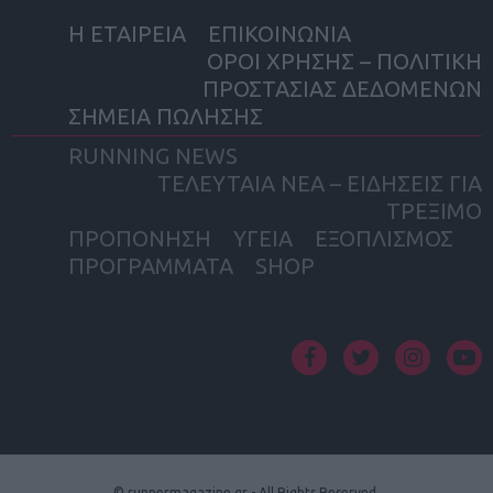
Η ΕΤΑΙΡΕΙΑ
ΕΠΙΚΟΙΝΩΝΙΑ
ΟΡΟΙ ΧΡΗΣΗΣ – ΠΟΛΙΤΙΚΗ
ΠΡΟΣΤΑΣΙΑΣ ΔΕΔΟΜΕΝΩΝ
ΣΗΜΕΙΑ ΠΩΛΗΣΗΣ
RUNNING NEWS
ΤΕΛΕΥΤΑΙΑ ΝΕΑ – ΕΙΔΗΣΕΙΣ ΓΙΑ
ΤΡΕΞΙΜΟ
ΠΡΟΠΟΝΗΣΗ
ΥΓΕΙΑ
ΕΞΟΠΛΙΣΜΟΣ
ΠΡΟΓΡΑΜΜΑΤΑ
SHOP
facebook
twitter
instagram
yout
© runnermagazine.gr - All Rights Reserved.