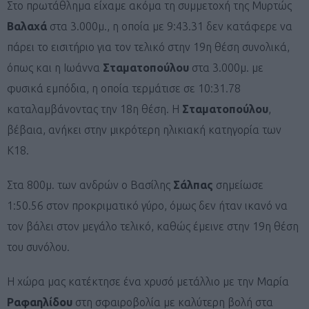
Στο πρωτάθλημα είχαμε ακόμα τη συμμετοχή της Μυρτώς
Βαλαχά
στα 3.000μ., η οποία με 9:43.31 δεν κατάφερε να
πάρει το εισιτήριο για τον τελικό στην 19η θέση συνολικά,
όπως και η Ιωάννα
Σταματοπούλου
στα 3.000μ. με
φυσικά εμπόδια, η οποία τερμάτισε σε 10:31.78
καταλαμβάνοντας την 18η θέση. Η
Σταματοπούλου
,
βέβαια, ανήκει στην μικρότερη ηλικιακή κατηγορία των
Κ18.
Στα 800μ. των ανδρών ο Βασίλης
Σάλπας
σημείωσε
1:50.56 στον προκριματικό γύρο, όμως δεν ήταν ικανό να
τον βάλει στον μεγάλο τελικό, καθώς έμεινε στην 19η θέση
του συνόλου.
Η χώρα μας κατέκτησε ένα χρυσό μετάλλιο με την Μαρία
Ραφαηλίδου
στη σφαιροβολία με καλύτερη βολή στα