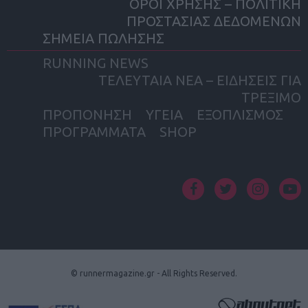
ΟΡΟΙ ΧΡΗΣΗΣ – ΠΟΛΙΤΙΚΗ
ΠΡΟΣΤΑΣΙΑΣ ΔΕΔΟΜΕΝΩΝ
ΣΗΜΕΙΑ ΠΩΛΗΣΗΣ
RUNNING NEWS
ΤΕΛΕΥΤΑΙΑ ΝΕΑ – ΕΙΔΗΣΕΙΣ ΓΙΑ
ΤΡΕΞΙΜΟ
ΠΡΟΠΟΝΗΣΗ
ΥΓΕΙΑ
ΕΞΟΠΛΙΣΜΟΣ
ΠΡΟΓΡΑΜΜΑΤΑ
SHOP
facebook
twitter
instagram
yout
© runnermagazine.gr - All Rights Reserved.