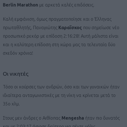
Berlin
Marathon
με αρκετά καλές επιδόσεις.
Καλή εμφάνιση, όμως πραγματοποίησε και ο Έλληνας
πρωταθλητής, Παναγιώτης
Καραΐσκος
που σημείωσε νέο
προσωπικό ρεκόρ με επίδοση 2:16:28! Αυτή μάλιστα είναι
και η καλύτερη επίδοση στη χώρα μας τα τελευταία δύο
σχεδόν χρόνια!
Οι νικητές
Τόσο οι κούρσες των ανδρών, όσο και των γυναικών ήταν
ιδιαίτερα ανταγωνιστικές με τη νίκη να κρίνεται μετά το
35ο χλμ.
Στους μεν άνδρες ο Αιθίοπας
Mengesha
ήταν πιο δυνατός
και με 2:03:17 άφησε δεύτερο για πέντε μόλις