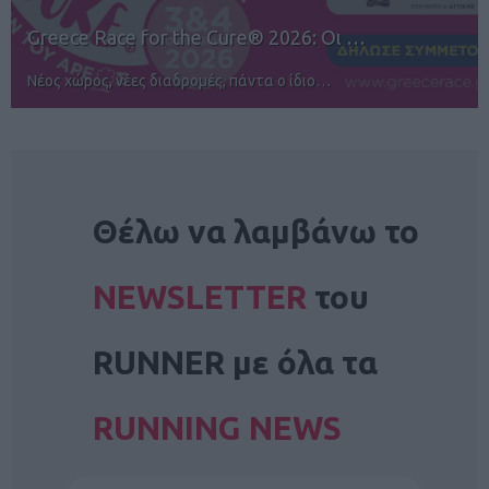
12ος TUI Rhodes Marathon: Άνοιγμα ε…
Αγώνες για όλους στην Ρόδο
NEWSLETTER
Θέλω να λαμβάνω το
NEWSLETTER
του
RUNNER με όλα τα
RUNNING NEWS