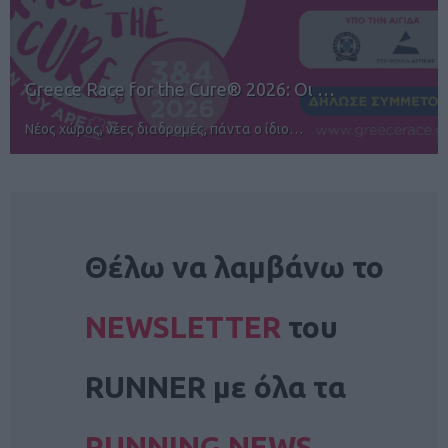
12ος TUI Rhodes Marathon: Άνοιγμα ε…
Αγώνες για όλους στην Ρόδο
NEWSLETTER
Θέλω να λαμβάνω το
NEWSLETTER
του
RUNNER με όλα τα
RUNNING NEWS