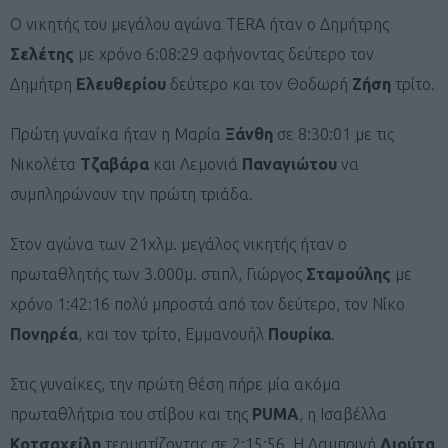
Ο νικητής του μεγάλου αγώνα TERA ήταν ο Δημήτρης
Σελέτης
με χρόνο 6:08:29 αφήνοντας δεύτερο τον
Δημήτρη
Ελευθερίου
δεύτερο και τον Θοδωρή
Ζήση
τρίτο.
Πρώτη γυναίκα ήταν η Μαρία
Ξάνθη
σε 8:30:01 με τις
Νικολέτα
Τζαβάρα
και Λεμονιά
Παναγιώτου
να
συμπληρώνουν την πρώτη τριάδα.
Στον αγώνα των 21χλμ. μεγάλος νικητής ήταν ο
πρωταθλητής των 3.000μ. στιπλ, Γιώργος
Σταμούλης
με
χρόνο 1:42:16 πολύ μπροστά από τον δεύτερο, τον Νίκο
Πονηρέα
, και τον τρίτο, Εμμανουήλ
Πουρίκα
.
Στις γυναίκες, την πρώτη θέση πήρε μία ακόμα
πρωταθλήτρια του στίβου και της
PUMA
, η Ισαβέλλα
Κοτσαχείλη
τερματίζοντας σε 2:15:56. Η Λαμπρινή
Λιούτα