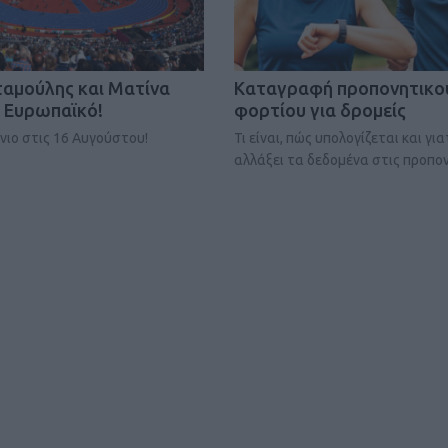
ταμούλης και Ματίνα
Kαταγραφή προπονητικο
 Ευρωπαϊκό!
φορτίου για δρομείς
ιο στις 16 Αυγούστου!
Τι είναι, πώς υπολογίζεται και για
Καφές κα
αλλάξει τα δεδομένα στις προπον
ΓΕΝΙΚ
New Year Resol
στην κορυφή