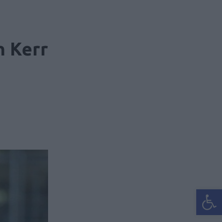
h Kerr
Ανοίξτε