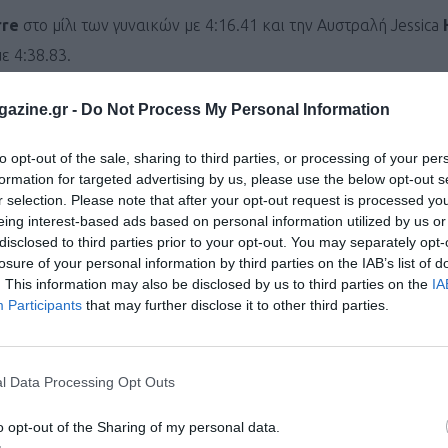
erre
στο μίλι των γυναικών με 4:16.41 και την Αυστραλή Jessica
με 4:38.83.
ina
Eisa
από την Αιθιοπία με 9:04.39, ωστόσο, αργότερα ακυρώ
azine.gr -
Do Not Process My Personal Information
to opt-out of the sale, sharing to third parties, or processing of your per
formation for targeted advertising by us, please use the below opt-out s
ι τον κόσμο στο
GoogleNews του Runnermagazine
.
r selection. Please note that after your opt-out request is processed y
eing interest-based ads based on personal information utilized by us or
ook
και
Twitter
.
disclosed to third parties prior to your opt-out. You may separately opt-
losure of your personal information by third parties on the IAB’s list of
. This information may also be disclosed by us to third parties on the
IA
Participants
that may further disclose it to other third parties.
l Data Processing Opt Outs
o opt-out of the Sharing of my personal data.