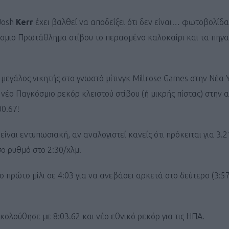
Josh
Kerr
έχει βαλθεί να αποδείξει ότι δεν είναι… φωτοβολίδα
σμιο Πρωτάθλημα στίβου το περασμένο καλοκαίρι και τα πηγα
 μεγάλος νικητής στο γνωστό μίτινγκ Millrose Games στην Νέα
νέο Παγκόσμιο ρεκόρ κλειστού στίβου (ή μικρής πίστας) στην
00.67!
είναι εντυπωσιακή, αν αναλογιστεί κανείς ότι πρόκειται για 3.2
σο ρυθμό στο 2:30/χλμ!
ρώτο μίλι σε 4:03 για να ανεβάσει αρκετά στο δεύτερο (3:57)
κολούθησε με 8:03.62 και νέο εθνικό ρεκόρ για τις ΗΠΑ.