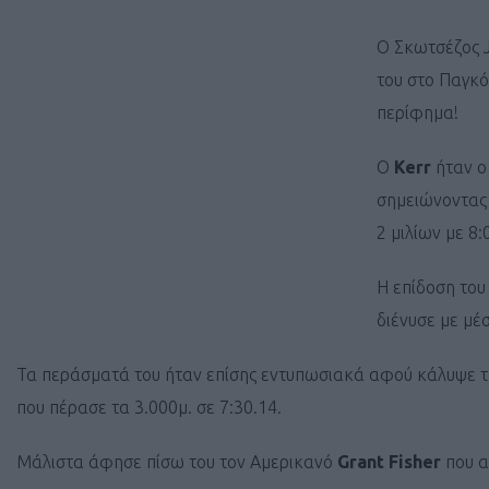
O Σκωτσέζος 
του στο Παγκό
περίφημα!
Ο
Kerr
ήταν ο
σημειώνοντας 
2 μιλίων με 8:
Η επίδοση του 
διένυσε με μέ
Τα περάσματά του ήταν επίσης εντυπωσιακά αφού κάλυψε το π
που πέρασε τα 3.000μ. σε 7:30.14.
Μάλιστα άφησε πίσω του τον Αμερικανό
Grant Fisher
που α