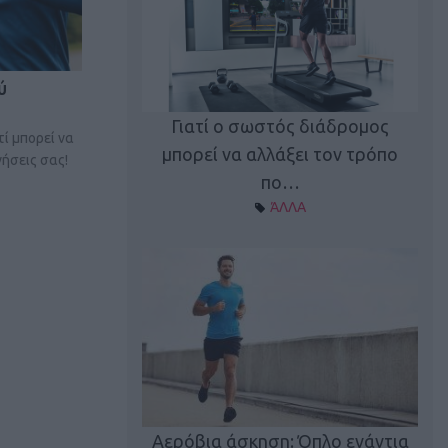
ύ
Γιατί ο σωστός διάδρομος
τί μπορεί να
ι καφεΐνη
Τ
μπορεί να αλλάξει τον τρόπο
ήσεις σας!
Α ΘΕΜΑΤΑ
πο…
ΆΛΛΑ
utions: Η άσκηση
Κα
 για το 2026!
Αερόβια άσκηση: Όπλο ενάντια