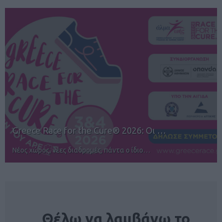
12ος TUI Rhodes Marathon: Άνοιγμα ε…
Αγώνες για όλους στην Ρόδο
NEWSLETTER
Θέλω να λαμβάνω το