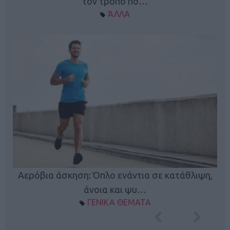
τον τρόπο πο…
ΆΛΛΑ
Κ
Αερόβια άσκηση: Όπλο ενάντια σε κατάθλιψη,
φή
άνοια και ψυ…
ΓΕΝΙΚΑ ΘΕΜΑΤΑ