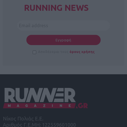
RUNNING NEWS
Αποδέχομαι τους
όρους χρήσης
Νίκος Πολιάς Ε.Ε.
Αριθμός Γ.Ε.ΜΗ: 122559601000