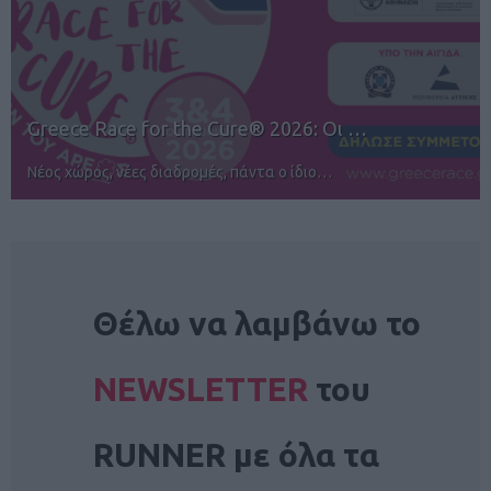
12ος TUI Rhodes Marathon: Άνοιγμα ε…
Αγώνες για όλους στην Ρόδο
NEWSLETTER
Θέλω να λαμβάνω το
NEWSLETTER
του
RUNNER με όλα τα