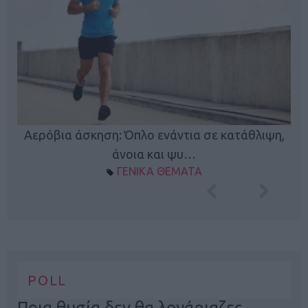
Κ
Αερόβια άσκηση: Όπλο ενάντια σε κατάθλιψη,
φή
άνοια και ψυ…
ΓΕΝΙΚΑ ΘΕΜΑΤΑ
POLL
Ποια θυσία δεν θα λογάριαζες