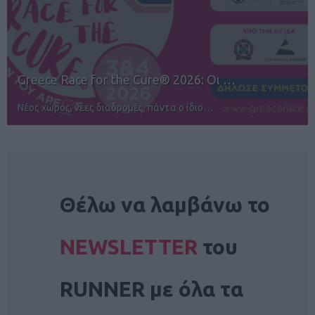
12ος TUI Rhodes Marathon: Άνοιγμα ε…
Αγώνες για όλους στην Ρόδο
NEWSLETTER
Θέλω να λαμβάνω το
NEWSLETTER
του
RUNNER με όλα τα