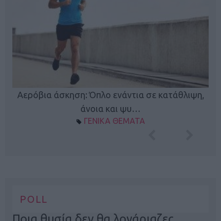
Κ
Αερόβια άσκηση: Όπλο ενάντια σε κατάθλιψη,
φή
άνοια και ψυ…
ΓΕΝΙΚΑ ΘΕΜΑΤΑ
POLL
Ποια θυσία δεν θα λογάριαζες