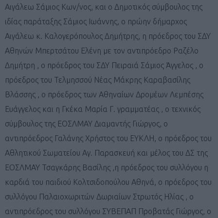
Αιγάλεω Σάμιος Κων/νος, και ο Δημοτικός σύμβουλος της
ιδίας παράταξης Σάμιος Ιωάννης, ο πρώην δήμαρχος
Αιγάλεω κ. Καλογερόπουλος Δημήτρης, η πρόεδρος του ΣΔΥ
Αθηνών Μπερτσάτου Ελένη με τον αντιπρόεδρο Ραζέλο
Δημήτρη , ο πρόεδρος του ΣΔΥ Πειραιά Σάμιος Άγγελος , ο
πρόεδρος του Τελμησσού Νέας Μάκρης Καραβασίλης
Βλάσσης , ο πρόεδρος των Αθηναίων Δρομέων Λεμπέσης
Ευάγγελος και η Γκέκα Μαρία Γ. γραμματέας , ο τεχνικός
σύμβουλος της ΕΟΣΛΜΑΥ Διαμαντής Γιώργος, ο
αντιπρόεδρος Γαλάνης Χρήστος του ΕΥΚΛΗ, ο πρόεδρος του
Αθλητικού Σωματείου Αγ. Παρασκευή και μέλος του ΔΣ της
ΕΟΣΛΜΑΥ Τσαγκάρης Βασίλης ,η πρόεδρος του συλλόγου η
καρδιά του παιδιού Κολτσιδοπούλου Αθηνά, ο πρόεδρος του
συλλόγου Παλαιοχωριτών Δωριαίων Στρωτός Ηλίας , ο
αντιπρόεδρος του συλλόγου ΣΥΒΕΠΑΠ Προβατάς Γιώργος, ο