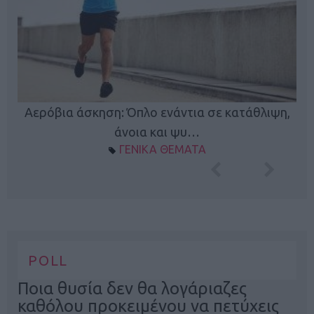
Κ
Αερόβια άσκηση: Όπλο ενάντια σε κατάθλιψη,
φή
άνοια και ψυ…
ΓΕΝΙΚΑ ΘΕΜΑΤΑ
POLL
Ποια θυσία δεν θα λογάριαζες
καθόλου προκειμένου να πετύχεις