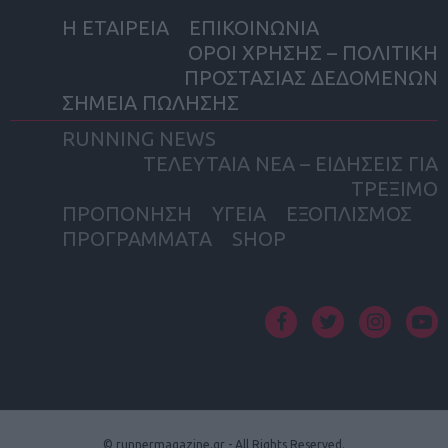
Η ΕΤΑΙΡΕΙΑ
ΕΠΙΚΟΙΝΩΝΙΑ
ΟΡΟΙ ΧΡΗΣΗΣ – ΠΟΛΙΤΙΚΗ
ΠΡΟΣΤΑΣΙΑΣ ΔΕΔΟΜΕΝΩΝ
ΣΗΜΕΙΑ ΠΩΛΗΣΗΣ
RUNNING NEWS
ΤΕΛΕΥΤΑΙΑ ΝΕΑ – ΕΙΔΗΣΕΙΣ ΓΙΑ
ΤΡΕΞΙΜΟ
ΠΡΟΠΟΝΗΣΗ
ΥΓΕΙΑ
ΕΞΟΠΛΙΣΜΟΣ
ΠΡΟΓΡΑΜΜΑΤΑ
SHOP
facebook
twitter
instagram
yout
© runnermagazine.gr - All Rights Reserved.