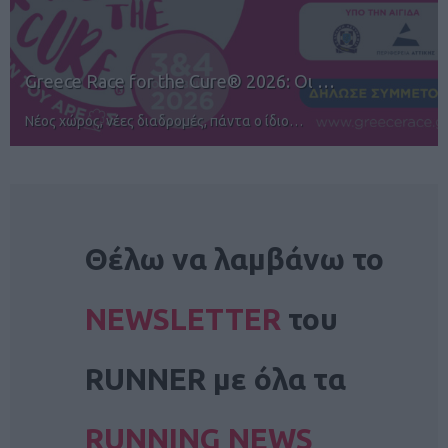
12ος TUI Rhodes Marathon: Άνοιγμα ε…
Αγώνες για όλους στην Ρόδο
NEWSLETTER
Θέλω να λαμβάνω το
NEWSLETTER
του
RUNNER με όλα τα
RUNNING NEWS