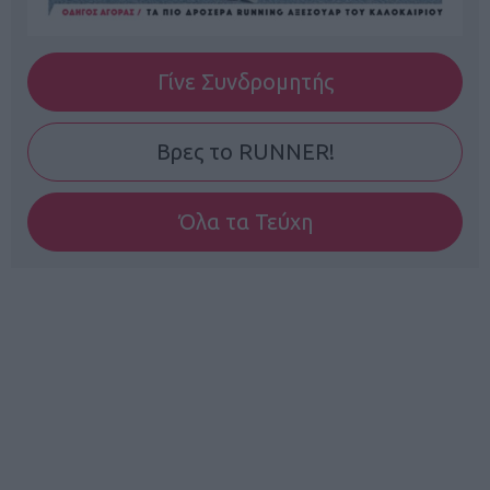
Γίνε Συνδρομητής
Βρες το RUNNER!
Όλα τα Τεύχη