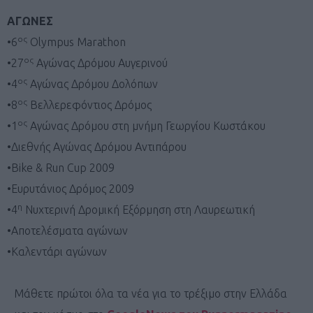
ΑΓΩΝΕΣ
ος
•6
Olympus Marathon
ος
•27
Αγώνας Δρόμου Αυγερινού
ος
•4
Αγώνας Δρόμου Δολόπων
ος
•8
Βελλερεφόντιος Δρόμος
ος
•1
Αγώνας Δρόμου στη μνήμη Γεωργίου Κωστάκου
•Διεθνής Αγώνας Δρόμου Αντιπάρου
•Bike & Run Cup 2009
•Ευρυτάνιος Δρόμος 2009
η
•4
Νυχτερινή Δρομική Εξόρμηση στη Λαυρεωτική
•Αποτελέσματα αγώνων
•Καλεντάρι αγώνων
Μάθετε πρώτοι όλα τα νέα για το τρέξιμο στην Ελλάδα