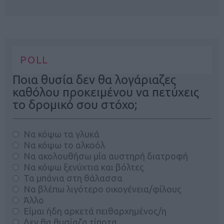
POLL
Ποια θυσία δεν θα λογάριαζες
καθόλου προκειμένου να πετύχεις
το δρομικό σου στόχο;
Να κόψω τα γλυκά
Να κόψω το αλκοόλ
Να ακολουθήσω μία αυστηρή διατροφή
Να κόψω ξενύχτια και βόλτες
Τα μπάνια στη θάλασσα
Να βλέπω λιγότερο οικογένεια/φίλους
Άλλο
Είμαι ήδη αρκετά πειθαρχημένος/η
Δεν θα θυσίαζα τίποτα