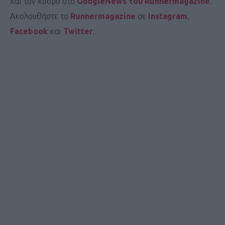
και τον κόσμο στο
GoogleNews του Runnermagazine
.
Ακολουθήστε το
Runnermagazine
σε
Instagram
,
Facebook
και
Twitter
.