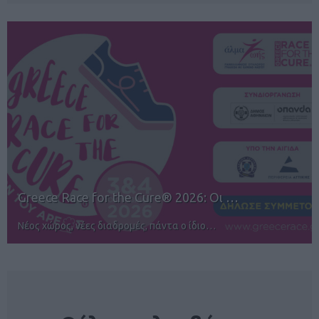
12ος TUI Rhodes Marathon: Άνοιγμα ε…
Αγώνες για όλους στην Ρόδο
NEWSLETTER