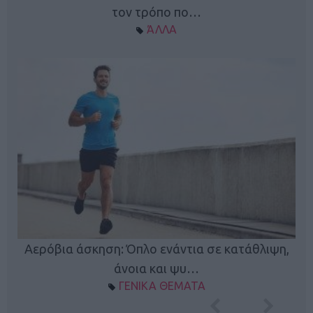
τον τρόπο πο…
ΆΛΛΑ
Κ
Αερόβια άσκηση: Όπλο ενάντια σε κατάθλιψη,
φή
άνοια και ψυ…
ΓΕΝΙΚΑ ΘΕΜΑΤΑ