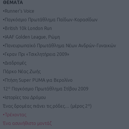
ΘΕΜΑΤΑ
•Runner’s Voice
•Παγκόσμιο Πρωτάθλημα Παίδων-Κορασίδων
•British 10k London Run
•IAAF Golden League, Ρώμη
•Πανευρωπαϊκό Πρωτάθλημα Νέων Ανδρών-Γυναικών
•Γκραν Πρι «Τσικλητήρεια 2009»
•Διαδρομές
Πάρκο Νέας Ζωής
•Πτήση Super PUMA για Βερολίνο
ο
12
Παγκόσμιο Πρωτάθλημα Στίβου 2009
•Ιστορίες του Δρόμου
ο
Ένας δρομέας πιάνει τις ρόδες… (μέρος 2
)
•Τρέχοντας
Ένα ασυνήθιστο μοντάζ