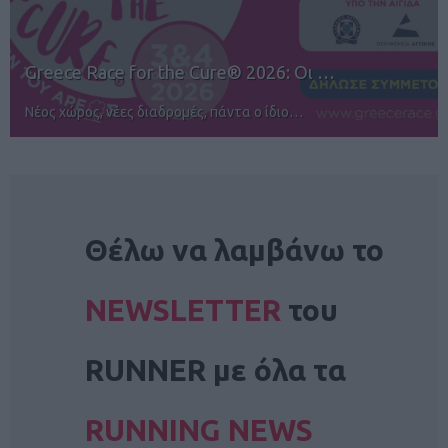
12ος TUI Rhodes Marathon: Άνοιγμα ε…
Αγώνες για όλους στην Ρόδο
NEWSLETTER
Θέλω να λαμβάνω το
NEWSLETTER
του
RUNNER με όλα τα
RUNNING NEWS