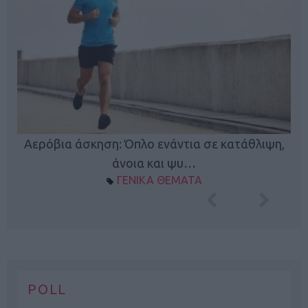
Κ
Αερόβια άσκηση: Όπλο ενάντια σε κατάθλιψη,
φή
άνοια και ψυ…
ΓΕΝΙΚΑ ΘΕΜΑΤΑ
POLL