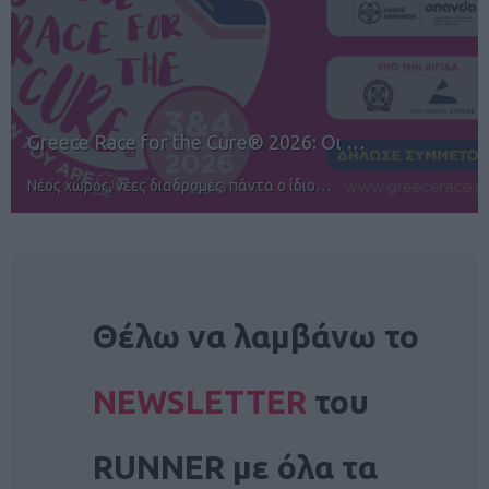
12ος TUI Rhodes Marathon: Άνοιγμα ε…
Αγώνες για όλους στην Ρόδο
NEWSLETTER
Θέλω να λαμβάνω το
NEWSLETTER
του
RUNNER με όλα τα