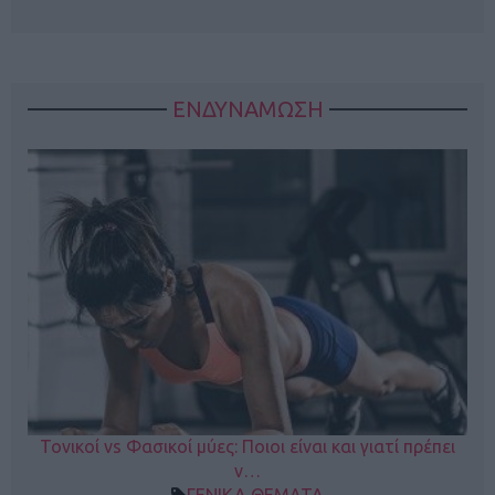
ΕΝΔΥΝΑΜΩΣΗ
Τονικοί vs Φασικοί μύες: Ποιοι είναι και γιατί πρέπει
ν…