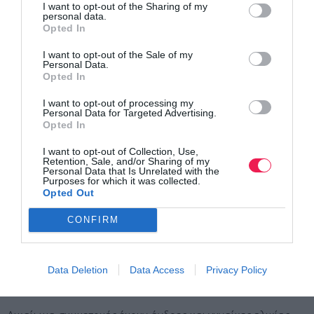
I want to opt-out of the Sharing of my
ορεινού τρεξίματος και μια αυθεντική εμπειρία στο φυσικό
personal data.
περιβάλλον της Αρκαδίας.
Opted In
I want to opt-out of the Sale of my
Τεχνικά Χαρακτηριστικά
Personal Data.
Opted In
Απόσταση: 6,5 km
I want to opt-out of processing my
Personal Data for Targeted Advertising.
Θετική υψομετρική διαφορά: +190 m
Opted In
Τεχνική δυσκολία: Εύκολη προς μέτρια
I want to opt-out of Collection, Use,
Ποσοστό διαδρομής: Κυρίως μονοπάτι με μικρά
Retention, Sale, and/or Sharing of my
Personal Data that Is Unrelated with the
Purposes for which it was collected.
τμήματα ασφάλτου
Opted Out
Σταθμός τροφοδοσίας: 1 (Πηγή «Αρτόση» – 3,5
CONFIRM
km)
Χρονικό όριο: 2 ώρες και 30 λεπτά
Data Deletion
Data Access
Privacy Policy
Δικαίωμα Συμμετοχής