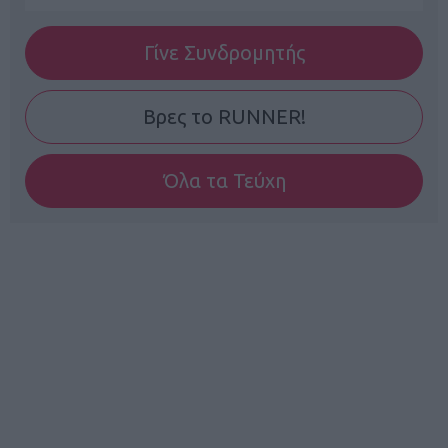
Γίνε Συνδρομητής
Βρες το RUNNER!
Όλα τα Τεύχη