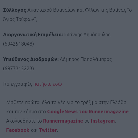
Σύλλογος
Απανταχού Βυτιναίων και Φίλων της Βυτίνας ‘’ο
Άγιος Τρύφων’’,
Διοργανωτική Επιμέλεια:
Ιωάννης Δημόπουλος
(6942518048)
Υπεύθυνος Διαδρομών:
Λάμπρος Παπαλάμπρος
(6977315223)
Για εγγραφές
πατήστε εδώ
Μάθετε πρώτοι όλα τα νέα για το τρέξιμο στην Ελλάδα
και τον κόσμο στο
GoogleNews του Runnermagazine
.
Ακολουθήστε το
Runnermagazine
σε
Instagram
,
Facebook
και
Twitter
.